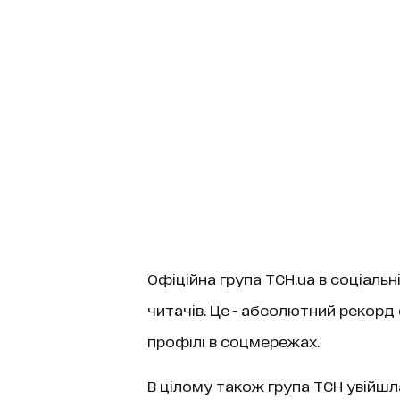
Офіційна група TСН.ua в соціаль
читачів. Це - абсолютний рекорд 
профілі в соцмережах.
В цілому також група ТСН увійшла