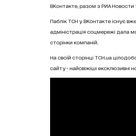
ВКонтакте, разом з РИА Новости т
Паблік ТСН у ВКонтакте існує вже
адміністрація соцмережі дала мо
сторінки компаній.
На своїй сторінці ТСН.ua цілодо
сайту - найсвіжіші ексклюзивні н