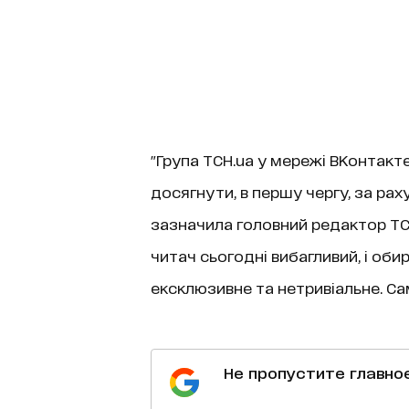
"Група ТСН.ua у мережі ВКонтакте
досягнути, в першу чергу, за раху
зазначила головний редактор ТСН
читач сьогодні вибагливий, і об
ексклюзивне та нетривіальне. Сам
Не пропустите главно