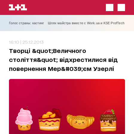
Голос страны: кастинг
Шлях майстра вместе с Work.ua и KSE ProfTech
16:10 | 25.12.2013
Творці &quot;Величного
століття&quot; відхрестилися від
повернення Мер&#039;єм Узерлі