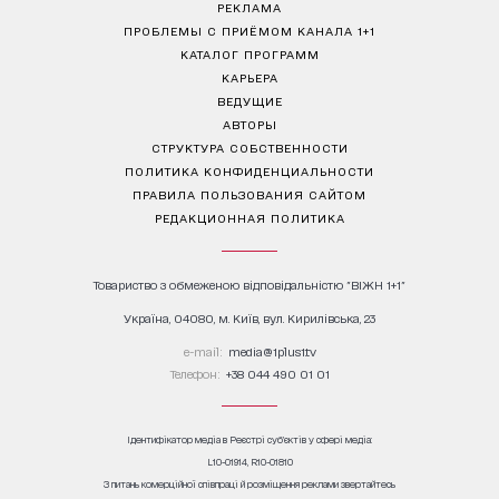
РЕКЛАМА
ПРОБЛЕМЫ С ПРИЁМОМ КАНАЛА 1+1
КАТАЛОГ ПРОГРАММ
КАРЬЕРА
ВЕДУЩИЕ
АВТОРЫ
СТРУКТУРА СОБСТВЕННОСТИ
ПОЛИТИКА КОНФИДЕНЦИАЛЬНОСТИ
ПРАВИЛА ПОЛЬЗОВАНИЯ САЙТОМ
РЕДАКЦИОННАЯ ПОЛИТИКА
Товариство з обмеженою відповідальністю "ВІЖН 1+1"
Україна, 04080, м. Київ, вул. Кирилівська, 23
е-mail:
media@1plus1.tv
Телефон:
+38 044 490 01 01
Ідентифікатор медіа в Реєстрі суб’єктів у сфері медіа:
L10-01914, R10-01810
З питань комерційної співпраці й розміщення реклами звертайтесь