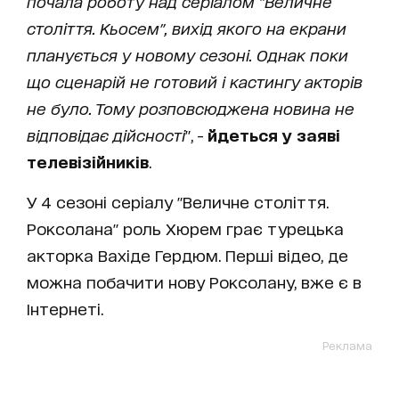
почала роботу над серіалом "Величне
століття. Кьосем", вихід якого на екрани
планується у новому сезоні. Однак поки
що сценарій не готовий і кастингу акторів
не було. Тому розповсюджена новина не
відповідає дійсності
", -
йдеться у заяві
телевізійників
.
У 4 сезоні серіалу "Величне століття.
Роксолана" роль Хюрем грає турецька
акторка Вахіде Гердюм. Перші відео, де
можна побачити нову Роксолану, вже є в
Інтернеті.
Реклама