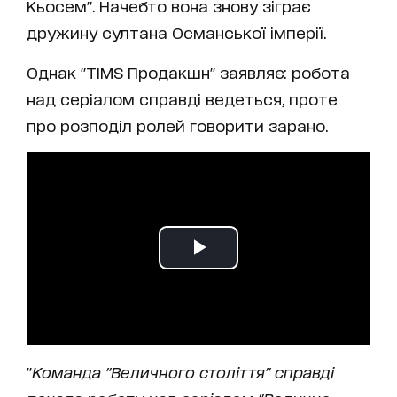
Кьосем". Начебто вона знову зіграє
дружину султана Османської імперії.
Однак "TIMS Продакшн" заявляє: робота
над серіалом справді ведеться, проте
про розподіл ролей говорити зарано.
"
Команда "Величного століття" справді