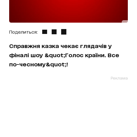
Поделиться:
Справжня казка чекає глядачів у
фіналі шоу &quot;Голос країни. Все
по-чесному&quot;!
Реклама