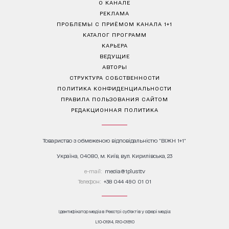
О КАНАЛЕ
РЕКЛАМА
ПРОБЛЕМЫ С ПРИЁМОМ КАНАЛА 1+1
КАТАЛОГ ПРОГРАММ
КАРЬЕРА
ВЕДУЩИЕ
АВТОРЫ
СТРУКТУРА СОБСТВЕННОСТИ
ПОЛИТИКА КОНФИДЕНЦИАЛЬНОСТИ
ПРАВИЛА ПОЛЬЗОВАНИЯ САЙТОМ
РЕДАКЦИОННАЯ ПОЛИТИКА
Товариство з обмеженою відповідальністю "ВІЖН 1+1"
Україна, 04080, м. Київ, вул. Кирилівська, 23
е-mail:
media@1plus1.tv
Телефон:
+38 044 490 01 01
Ідентифікатор медіа в Реєстрі суб’єктів у сфері медіа:
L10-01914, R10-01810