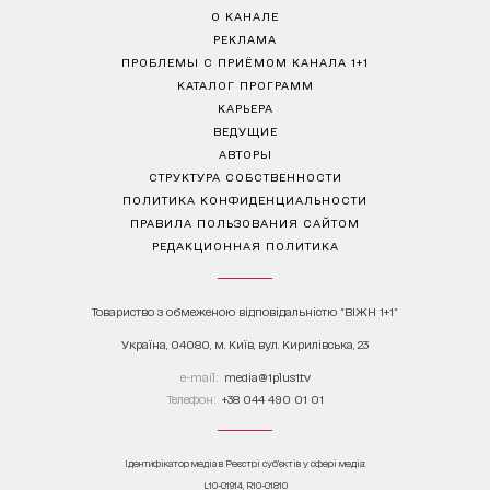
О КАНАЛЕ
РЕКЛАМА
ПРОБЛЕМЫ С ПРИЁМОМ КАНАЛА 1+1
КАТАЛОГ ПРОГРАММ
КАРЬЕРА
ВЕДУЩИЕ
АВТОРЫ
СТРУКТУРА СОБСТВЕННОСТИ
ПОЛИТИКА КОНФИДЕНЦИАЛЬНОСТИ
ПРАВИЛА ПОЛЬЗОВАНИЯ САЙТОМ
РЕДАКЦИОННАЯ ПОЛИТИКА
Товариство з обмеженою відповідальністю "ВІЖН 1+1"
Україна, 04080, м. Київ, вул. Кирилівська, 23
е-mail:
media@1plus1.tv
Телефон:
+38 044 490 01 01
Ідентифікатор медіа в Реєстрі суб’єктів у сфері медіа:
L10-01914, R10-01810