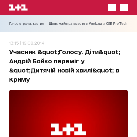
Голос страны: кастинг
Шлях майстра вместе с Work.ua и KSE ProfTech
13:15 | 19.08.2014
Учасник &quot;Голосу. Діти&quot;
Андрій Бойко переміг у
&quot;Дитячій новій хвилі&quot; в
Криму