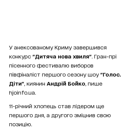
У анексованому Криму завершився
конкурс
"Дитяча нова хвиля"
. Гран-прі
пісенного фестивалю виборов
півфіналіст першого сезону шоу
"Голос.
Діти"
, киянин
Андрій Бойко
, пише
hjoinfo.ua.
11-річний хлопець став лідером ще
першого дня, а другого зміцнив свою
позицію.