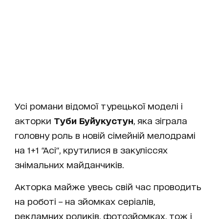
Усі романи відомої турецької моделі і
акторки
Туби Буйукустун
, яка зіграла
головну роль в новій сімейній мелодрамі
на 1+1 "Асі", крутилися в закуліссях
знімальних майданчиків.
Акторка майже увесь свій час проводить
на роботі – на зйомках серіалів,
рекламних роликів, фотозйомках, тож і