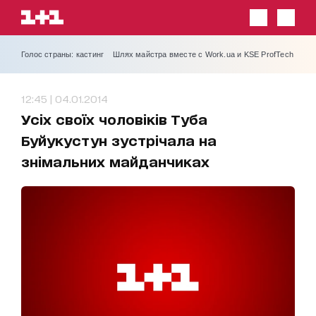
Голос страны: кастинг
Шлях майстра вместе с Work.ua и KSE ProfTech
12:45 | 04.01.2014
Усіх своїх чоловіків Туба
Буйукустун зустрічала на
знімальних майданчиках