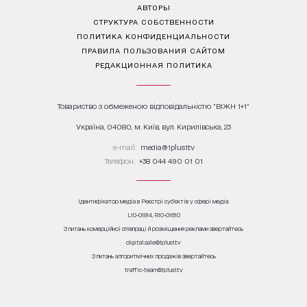
АВТОРЫ
СТРУКТУРА СОБСТВЕННОСТИ
ПОЛИТИКА КОНФИДЕНЦИАЛЬНОСТИ
ПРАВИЛА ПОЛЬЗОВАНИЯ САЙТОМ
РЕДАКЦИОННАЯ ПОЛИТИКА
Товариство з обмеженою відповідальністю "ВІЖН 1+1"
Україна, 04080, м. Київ, вул. Кирилівська, 23
е-mail:
media@1plus1.tv
Телефон:
+38 044 490 01 01
Ідентифікатор медіа в Реєстрі суб’єктів у сфері медіа:
L10-01914, R10-01810
З питань комерційної співпраці й розміщення реклами звертайтесь
digital.sale@1plus1.tv
З питань алгоритмічних продажів звертайтесь
traffic-team@1plus1.tv