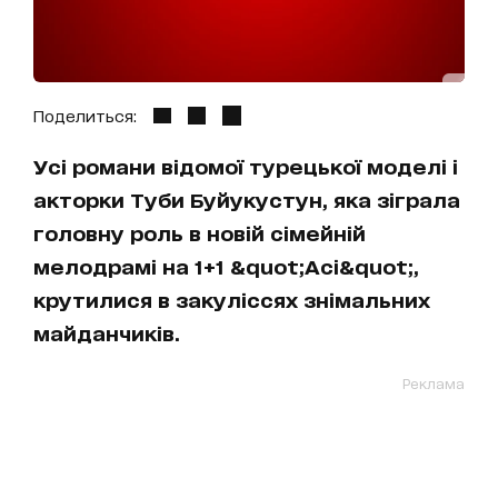
Поделиться:
Усі романи відомої турецької моделі і
акторки Туби Буйукустун, яка зіграла
головну роль в новій сімейній
мелодрамі на 1+1 &quot;Асі&quot;,
крутилися в закуліссях знімальних
майданчиків.
Реклама