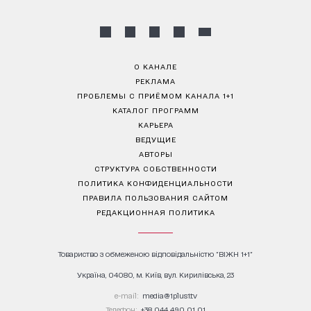
О КАНАЛЕ
РЕКЛАМА
ПРОБЛЕМЫ С ПРИЁМОМ КАНАЛА 1+1
КАТАЛОГ ПРОГРАММ
КАРЬЕРА
ВЕДУЩИЕ
АВТОРЫ
СТРУКТУРА СОБСТВЕННОСТИ
ПОЛИТИКА КОНФИДЕНЦИАЛЬНОСТИ
ПРАВИЛА ПОЛЬЗОВАНИЯ САЙТОМ
РЕДАКЦИОННАЯ ПОЛИТИКА
Товариство з обмеженою відповідальністю "ВІЖН 1+1"
Україна, 04080, м. Київ, вул. Кирилівська, 23
е-mail:
media@1plus1.tv
Телефон:
+38 044 490 01 01