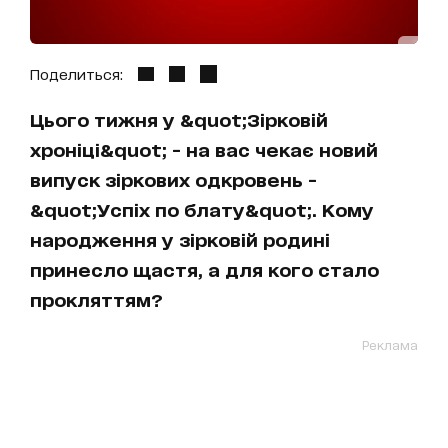
Поделиться:
Цього тижня у &quot;Зірковій
хроніці&quot; - на вас чекає новий
випуск зіркових одкровень -
&quot;Успіх по блату&quot;. Кому
народження у зірковій родині
принесло щастя, а для кого стало
прокляттям?
Реклама