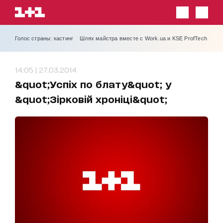
Голос страны: кастинг
Шлях майстра вместе с Work.ua и KSE ProfTech
14:05 | 27.03.2014
&quot;Успіх по блату&quot; у
&quot;Зірковій хроніці&quot;