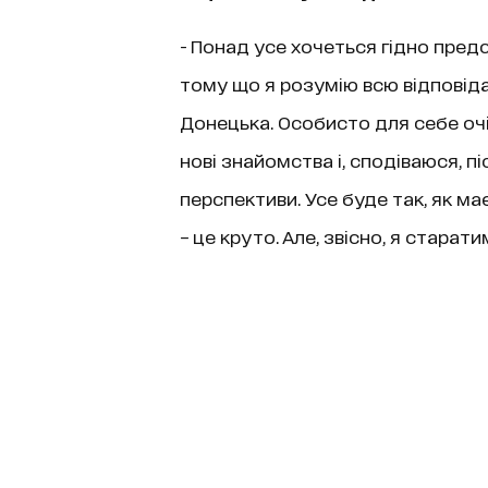
- Понад усе хочеться гідно предс
тому що я розумію всю відповідал
Донецька. Особисто для себе оч
нові знайомства і, сподіваюся, п
перспективи. Усе буде так, як ма
– це круто. Але, звісно, я старат