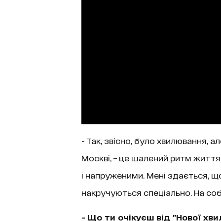
- Так, звісно, було хвилювання, а
Москві, – це шалений ритм житт
і напруженими. Мені здається, щ
накручуються спеціально. На собі
- Що ти очікуєш від "Нової хв