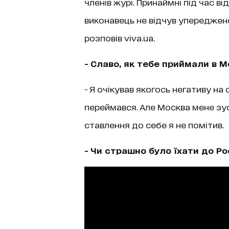
членів журі. Принаймні під час в
виконавець не відчув упереджено
розповів viva.ua.
- C
лаво, як тебе приймали в М
- Я очікував якогось негативу н
переймався. Але Москва мене зуст
ставлення до себе я не помітив.
- Чи страшно було їхати до Ро