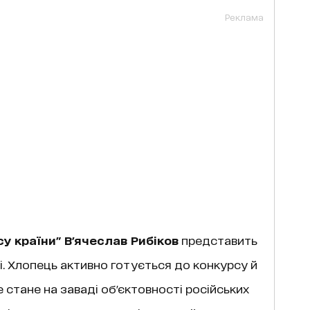
Реклама
су країни" В'ячеслав Рибіков
представить
. Хлопець активно готується до конкурсу й
 стане на заваді об'єктовності російських