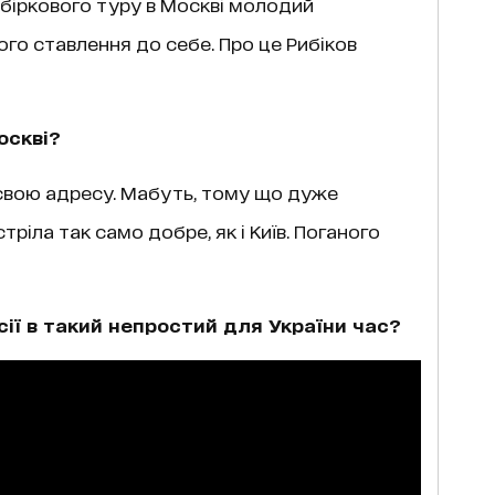
ідбіркового туру в Москві молодий
го ставлення до себе. Про це Рибіков
оскві?
а свою адресу. Мабуть, тому що дуже
ріла так само добре, як і Київ. Поганого
сії в такий непростий для України час?