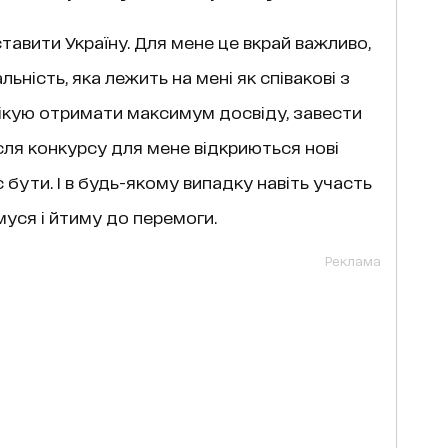
тавити Україну. Для мене це вкрай важливо,
ьність, яка лежить на мені як співакові з
ікую отримати максимум досвіду, завести
ісля конкурсу для мене відкриються нові
є бути. І в будь-якому випадку навіть участь
имуся і йтиму до перемоги.
Реклама