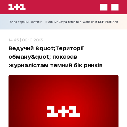
Голос страны: кастинг
Шлях майстра вместе с Work.ua и KSE ProfTech
14:45 | 02.10.2013
Ведучий &quot;Території
обману&quot; показав
журналістам темний бік ринків