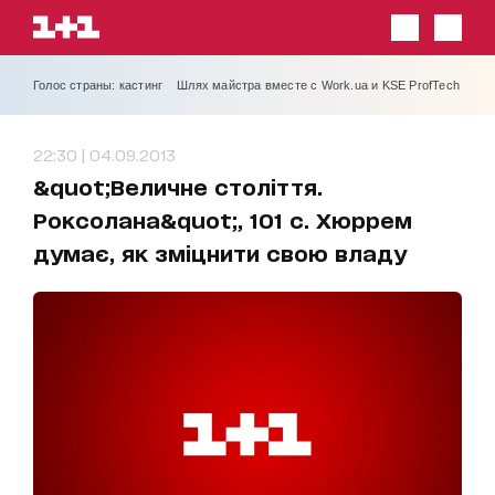
Голос страны: кастинг
Шлях майстра вместе с Work.ua и KSE ProfTech
22:30 | 04.09.2013
&quot;Величне століття.
Роксолана&quot;, 101 с. Хюррем
думає, як зміцнити свою владу