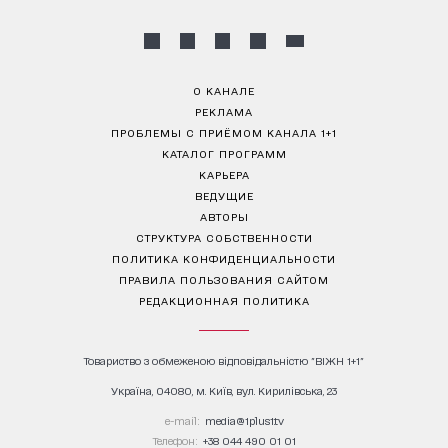
О КАНАЛЕ
РЕКЛАМА
ПРОБЛЕМЫ С ПРИЁМОМ КАНАЛА 1+1
КАТАЛОГ ПРОГРАММ
КАРЬЕРА
ВЕДУЩИЕ
АВТОРЫ
СТРУКТУРА СОБСТВЕННОСТИ
ПОЛИТИКА КОНФИДЕНЦИАЛЬНОСТИ
ПРАВИЛА ПОЛЬЗОВАНИЯ САЙТОМ
РЕДАКЦИОННАЯ ПОЛИТИКА
Товариство з обмеженою відповідальністю "ВІЖН 1+1"
Україна, 04080, м. Київ, вул. Кирилівська, 23
е-mail:
media@1plus1.tv
Телефон:
+38 044 490 01 01