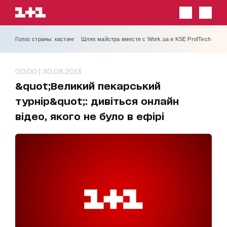
Голос страны: кастинг
Шлях майстра вместе с Work.ua и KSE ProfTech
00:00 | 30.08.2013
&quot;Великий пекарський
турнір&quot;: дивіться онлайн
відео, якого не було в ефірі