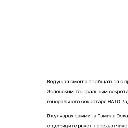
Ведущая смогла пообщаться с 
Зеленским, генеральным секрет
генерального секретаря НАТО Р
В кулуарах саммита Рамина Эсх
о дефиците ракет-перехватчиков