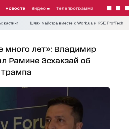
Новости
видео
телепрограмма
: кастинг
Шлях майстра вместе с Work.ua и KSE ProfTech
е много лет»: Владимир
л Рамине Эсхакзай об
 Трампа