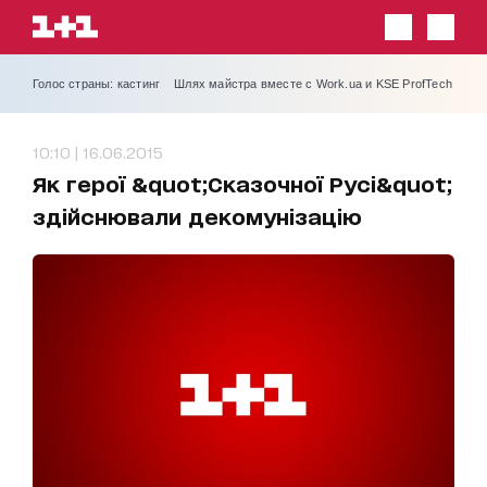
Голос страны: кастинг
Шлях майстра вместе с Work.ua и KSE ProfTech
10:10 | 16.06.2015
Як герої &quot;Сказочної Русі&quot;
здійснювали декомунізацію