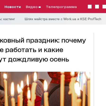
Новости
видео
телепрограмма
: кастинг
Шлях майстра вместе с Work.ua и KSE ProfTech
рковный праздник: почему
е работать и какие
ут дождливую осень