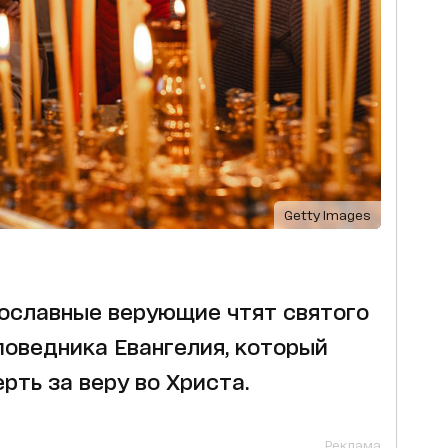
Getty Images
авославные верующие чтят святого
поведника Евангелия, который
рть за веру во Христа.
Реклама