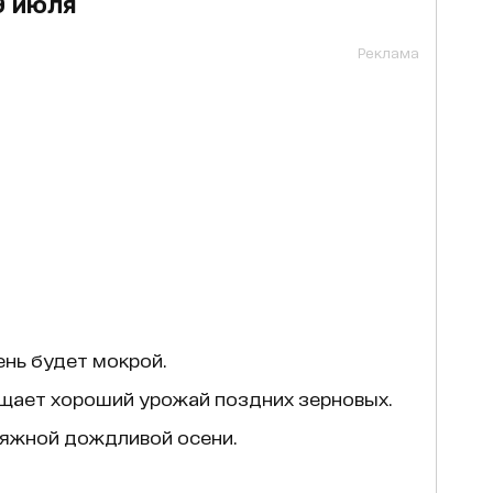
9 июля
Реклама
ень будет мокрой.
ещает хороший урожай поздних зерновых.
тяжной дождливой осени.