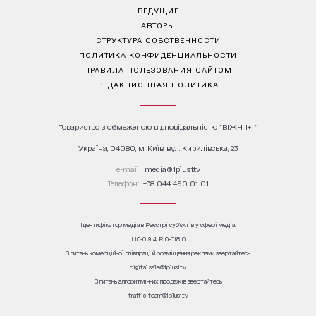
ВЕДУЩИЕ
АВТОРЫ
СТРУКТУРА СОБСТВЕННОСТИ
ПОЛИТИКА КОНФИДЕНЦИАЛЬНОСТИ
ПРАВИЛА ПОЛЬЗОВАНИЯ САЙТОМ
РЕДАКЦИОННАЯ ПОЛИТИКА
Товариство з обмеженою відповідальністю "ВІЖН 1+1"
Україна, 04080, м. Київ, вул. Кирилівська, 23
е-mail:
media@1plus1.tv
Телефон:
+38 044 490 01 01
Ідентифікатор медіа в Реєстрі суб’єктів у сфері медіа:
L10-01914, R10-01810
З питань комерційної співпраці й розміщення реклами звертайтесь
digital.sale@1plus1.tv
З питань алгоритмічних продажів звертайтесь
traffic-team@1plus1.tv