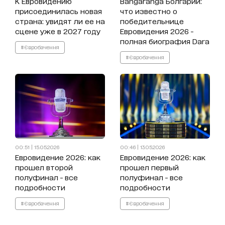
К Евровидению
Bangaranga Болгарии:
присоединилась новая
что известно о
страна: увидят ли ее на
победительнице
сцене уже в 2027 году
Евровидения 2026 -
полная биография Dara
#Євробачення
#Євробачення
00:51 | 15.05.2026
00:46 | 13.05.2026
Евровидение 2026: как
Евровидение 2026: как
прошел второй
прошел первый
полуфинал - все
полуфинал - все
подробности
подробности
#Євробачення
#Євробачення