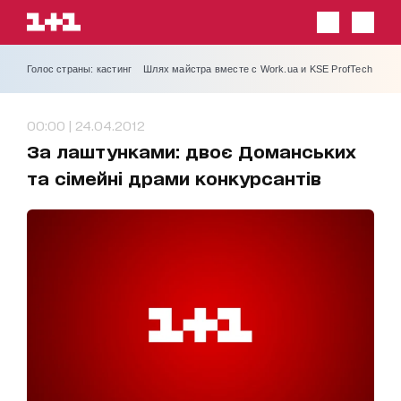
Голос страны: кастинг
Шлях майстра вместе с Work.ua и KSE ProfTech
00:00 | 24.04.2012
За лаштунками: двоє Доманських
та сімейні драми конкурсантів