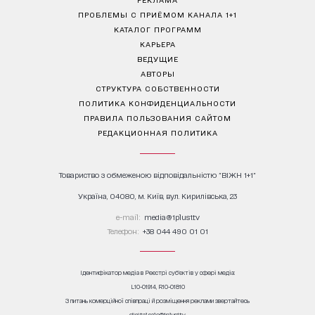
ПРОБЛЕМЫ С ПРИЁМОМ КАНАЛА 1+1
КАТАЛОГ ПРОГРАММ
КАРЬЕРА
ВЕДУЩИЕ
АВТОРЫ
СТРУКТУРА СОБСТВЕННОСТИ
ПОЛИТИКА КОНФИДЕНЦИАЛЬНОСТИ
ПРАВИЛА ПОЛЬЗОВАНИЯ САЙТОМ
РЕДАКЦИОННАЯ ПОЛИТИКА
Товариство з обмеженою відповідальністю "ВІЖН 1+1"
Україна, 04080, м. Київ, вул. Кирилівська, 23
е-mail:
media@1plus1.tv
Телефон:
+38 044 490 01 01
Ідентифікатор медіа в Реєстрі суб’єктів у сфері медіа:
L10-01914, R10-01810
З питань комерційної співпраці й розміщення реклами звертайтесь
digital.sale@1plus1.tv