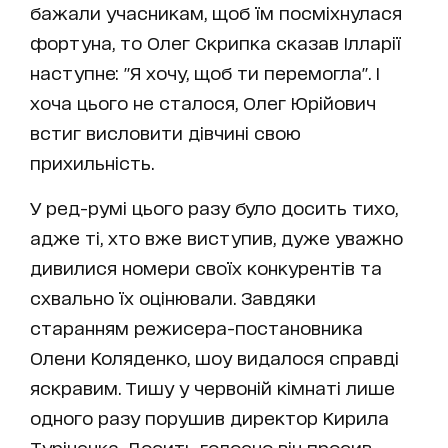
бажали учасникам, щоб їм посміхнулася
фортуна, то Олег Скрипка сказав Ілларії
наступне: "Я хочу, щоб ти перемогла". І
хоча цього не сталося, Олег Юрійович
встиг висловити дівчині свою
прихильність.
У ред-румі цього разу було досить тихо,
адже ті, хто вже виступив, дуже уважно
дивилися номери своїх конкурентів та
схвально їх оцінювали. Завдяки
старанням режисера-постановника
Олени Коляденко, шоу видалося справді
яскравим. Тишу у червоній кімнаті лише
одного разу порушив директор Кирила
Туріченка. Досить голосно він просив