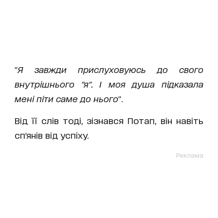
"
Я завжди прислуховуюсь до свого
внутрішнього "я". І моя душа підказала
мені піти саме до нього
".
Від її слів тоді, зізнався Потап, він навіть
сп'янів від успіху.
Реклама