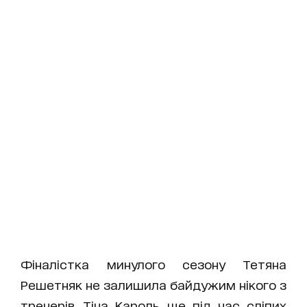
Фіналістка минулого сезону Тетяна
Решетняк не залишила байдужим нікого з
тренерів. Тіна Кароль ще під час сліпих