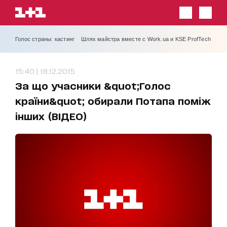
Голос страны: кастинг
Шлях майстра вместе с Work.ua и KSE ProfTech
15:40 | 18.12.2015
За що учасники &quot;Голос
країни&quot; обирали Потапа поміж
інших (ВІДЕО)