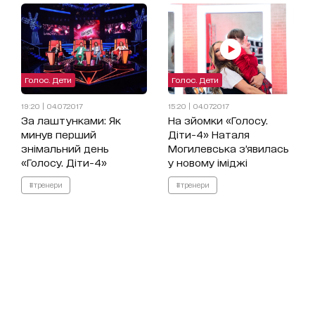
Голос. Дети
Голос. Дети
19:20 | 04.07.2017
15:20 | 04.07.2017
За лаштунками: Як
На зйомки «Голосу.
минув перший
Діти-4» Наталя
знімальний день
Могилевська з’явилась
«Голосу. Діти-4»
у новому іміджі
#тренери
#тренери