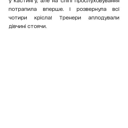
у кастингу, але на сліпі прослуховування
потрапила вперше. І розвернула всі
чотири крісла! Тренери аплодували
дівчині стоячи.