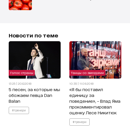
Новости по теме
Голос страны
Танцы со звездами
13:25 | 20.12.2018
10:35 | 11.09.2018
5 песен, за которые мы
«Я бы поставил
обожаем певца Dan
единицу за
Balan
поведение», – Влад Яма
прокомментировал
#тренери
оценку Лесе Никитюк
#тренери