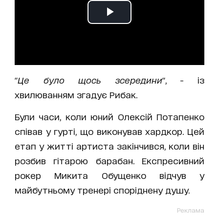
"
Це було щось зсередини
", - із
хвилюванням згадує Рибак.
Були часи, коли юний Олексій Потапенко
співав у гурті, що виконував хардкор. Цей
етап у житті артиста закінчився, коли він
розбив гітарою барабан. Експресивний
рокер Микита Обущенко відчув у
майбутньому тренері споріднену душу.
Реклама