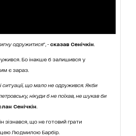
тигну одружитися
", -
сказав Сенічкін
.
ружився. Бо інакше б залишився у
им є зараз.
акі ситуації, що мало не одружився. Якби
тровську, нікуди б не поїхав, не шукав би
лан Сенічкін
.
н зізнався, що не готовий грати
ицею Людмилою Барбір.