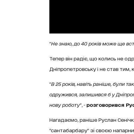
"
Не знаю, до 40 років може ще вс
Тепер він радіє, що колись не од
Дніпропетровську і не став тим, к
"
В 25 років, навіть раніше, були т
одружився, залишився б у Дніпропе
нову роботу
", -
розговорився Рус
Нагадаємо, раніше Руслан Сенічкі
"сантабарбару" зі своєю напарн