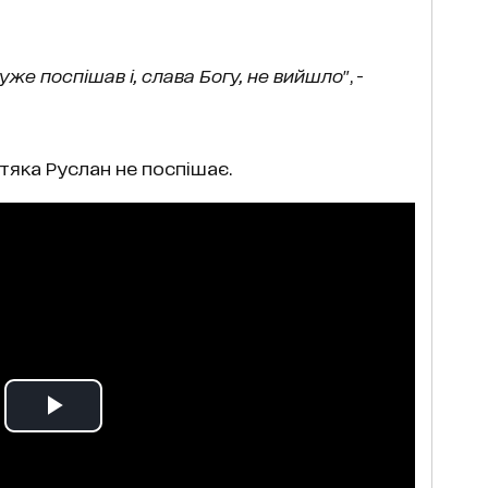
уже поспішав і, слава Богу, не вийшло
", -
тяка Руслан не поспішає.