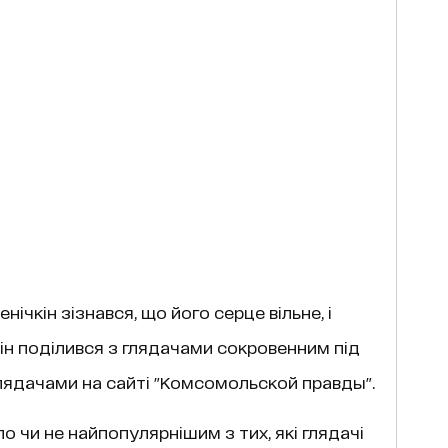
нічкін зізнався, що його серце вільне, і
Він поділився з глядачами сокровенним під
глядачами на сайті "Комсомольской правды".
о чи не найпопулярнішим з тих, які глядачі