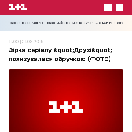
Голос страны: кастинг
Шлях майстра вместе с Work.ua и KSE ProfTech
11:00 | 21.08.2015
Зірка серіалу &quot;Друзі&quot;
похизувалася обручкою (ФОТО)