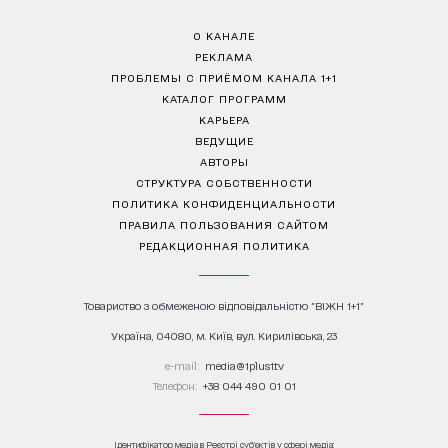
О КАНАЛЕ
РЕКЛАМА
ПРОБЛЕМЫ С ПРИЁМОМ КАНАЛА 1+1
КАТАЛОГ ПРОГРАММ
КАРЬЕРА
ВЕДУЩИЕ
АВТОРЫ
СТРУКТУРА СОБСТВЕННОСТИ
ПОЛИТИКА КОНФИДЕНЦИАЛЬНОСТИ
ПРАВИЛА ПОЛЬЗОВАНИЯ САЙТОМ
РЕДАКЦИОННАЯ ПОЛИТИКА
Товариство з обмеженою відповідальністю "ВІЖН 1+1"
Україна, 04080, м. Київ, вул. Кирилівська, 23
е-mail:
media@1plus1.tv
Телефон:
+38 044 490 01 01
Ідентифікатор медіа в Реєстрі суб’єктів у сфері медіа: