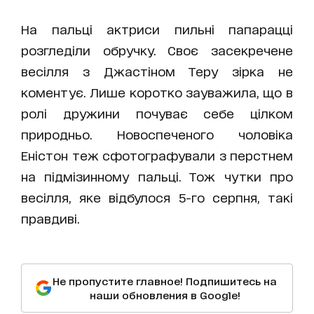
На пальці актриси пильні папарацці
розгледіли обручку. Своє засекречене
весілля з Джастіном Теру зірка не
коментує. Лише коротко зауважила, що в
ролі дружини почуває себе цілком
природньо. Новоспеченого чоловіка
Еністон теж сфотографували з перстнем
на підмізинному пальці. Тож чутки про
весілля, яке відбулося 5-го серпня, такі
правдиві.
Не пропустите главное! Подпишитесь на
наши обновления в Google!