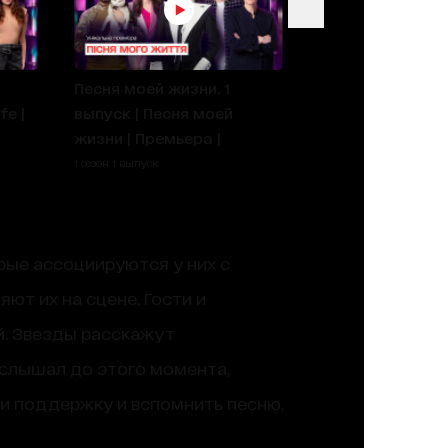
Песня моей жизни. 1
fe |
выпуск | Песня моей
жизни | Премьера |
1 сезон 1 выпуск
рые ассоциируются у них с
т их на сцене. Гости и
й. Звезды расскажут
 слышал до этого момента,
и поддержку и вспомнить песню,