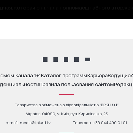
адчая, которая с начала полномасштабного вторже
иёмом канала 1+1
каталог программ
карьера
ведущие
иденциальности
правила пользования сайтом
редак
Товариство з обмеженою відповідальністю "ВІЖН 1+1"
Україна, 04080, м. Київ, вул. Кирилівська, 23
е-mail:
media@1plus1.tv
Телефон:
+38 044 490 01 01