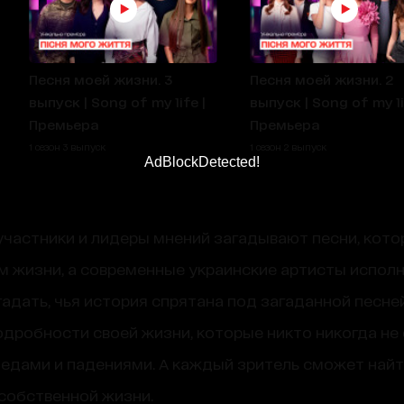
Песня моей жизни. 3
Песня моей жизни. 2
выпуск | Song of my life |
выпуск | Song of my li
Премьера
Премьера
1 сезон 3 выпуск
1 сезон 2 выпуск
AdBlockDetected!
участники и лидеры мнений загадывают песни, кото
жизни, а современные украинские артисты исполняю
адать, чья история спрятана под загаданной песне
дробности своей жизни, которые никто никогда не
бедами и падениями. А каждый зритель сможет найт
собственной жизни.