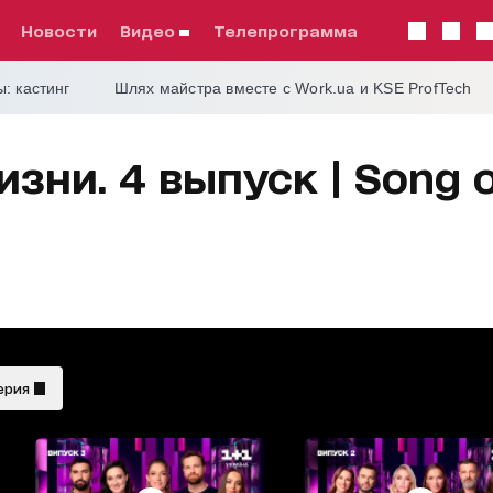
Новости
видео
телепрограмма
: кастинг
Шлях майстра вместе с Work.ua и KSE ProfTech
ни. 4 выпуск | Song of
ерия