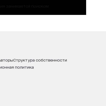
ния занимается поиском
авторы
структура собственности
ционная политика