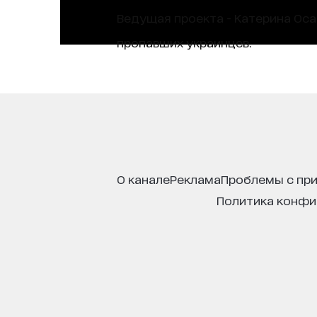
Ведущая проекта - Катерина Ос
пропавших украинцев.
о канале
реклама
проблемы с пр
политика конф