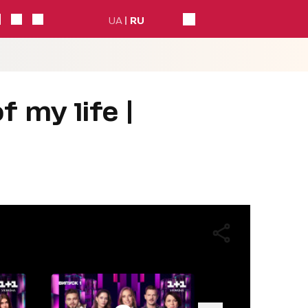
UA
RU
 my life |