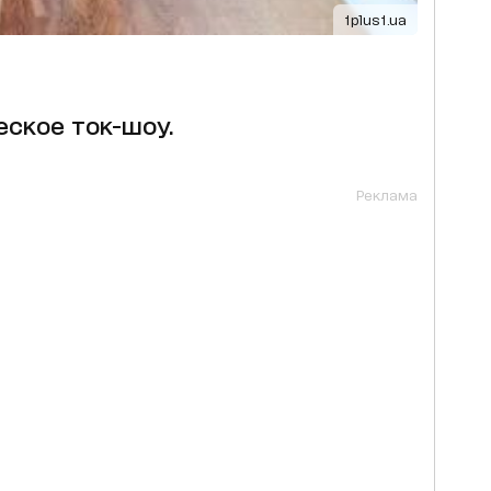
1plus1.ua
ское ток-шоу.
Реклама