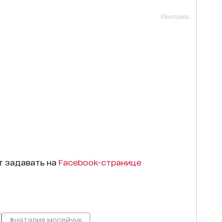
Реклама
т задавать на
Facebook-странице
#наталия мосейчук