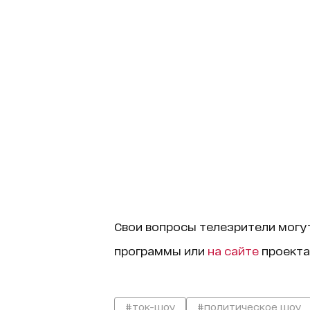
Свои вопросы телезрители могу
программы или
на сайте
проекта
#ток-шоу
#политическое шоу