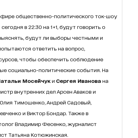
 эфире общественно-политического ток-шоу
сегодня в 22:30 на 1+1, будут говорить о
выяснять, будут ли выборы честными и
попытаются ответить на вопрос,
есурсов, чтобы обеспечить соблюдение
ные социально-политические события. На
Натальи Мосейчук
и
Сергея Иванова
на
стр внутренних дел Арсен Аваков и
 Юлия Тимошенко, Андрей Садовый,
евченко и Виктор Бондар. Также в
толог Владимир Фесенко, журналист
ист Татьяна Котюжинская.