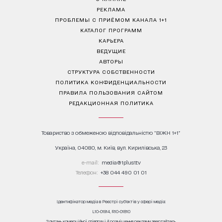
РЕКЛАМА
ПРОБЛЕМЫ С ПРИЁМОМ КАНАЛА 1+1
КАТАЛОГ ПРОГРАММ
КАРЬЕРА
ВЕДУЩИЕ
АВТОРЫ
СТРУКТУРА СОБСТВЕННОСТИ
ПОЛИТИКА КОНФИДЕНЦИАЛЬНОСТИ
ПРАВИЛА ПОЛЬЗОВАНИЯ САЙТОМ
РЕДАКЦИОННАЯ ПОЛИТИКА
Товариство з обмеженою відповідальністю "ВІЖН 1+1"
Україна, 04080, м. Київ, вул. Кирилівська, 23
е-mail:
media@1plus1.tv
Телефон:
+38 044 490 01 01
Ідентифікатор медіа в Реєстрі суб’єктів у сфері медіа:
L10-01914, R10-01810
З питань комерційної співпраці й розміщення реклами звертайтесь