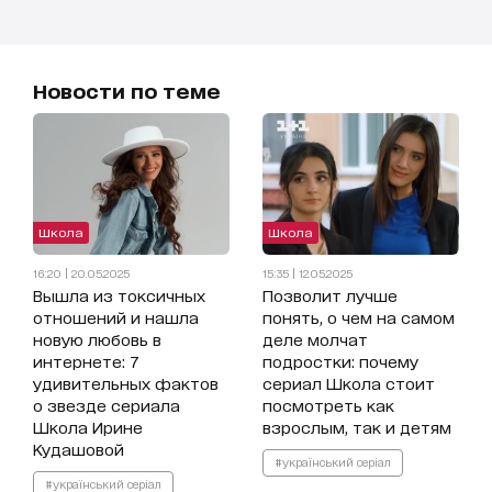
Новости по теме
Школа
Школа
16:20 | 20.05.2025
15:35 | 12.05.2025
Вышла из токсичных
Позволит лучше
отношений и нашла
понять, о чем на самом
новую любовь в
деле молчат
интернете: 7
подростки: почему
удивительных фактов
сериал Школа стоит
о звезде сериала
посмотреть как
Школа Ирине
взрослым, так и детям
Кудашовой
#український серіал
#український серіал