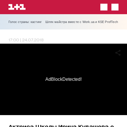
Голос страны: кастинг
Шлях майстра вместе с Work.ua и KSE ProfTech
17:00 | 24.07.2018
AdBlockDetected!
Актриса Школы Ирина Кудашова о