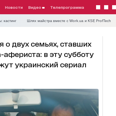
Новости
видео
телепрограмма
: кастинг
Шлях майстра вместе с Work.ua и KSE ProfTech
 о двух семьях, ставших
афериста: в эту субботу
ажут украинский сериал