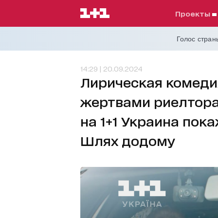
проекты
Голос страны
14:29 | 20.09.2024
Лирическая комедия
жертвами риелтора-
на 1+1 Украина пок
Шлях додому