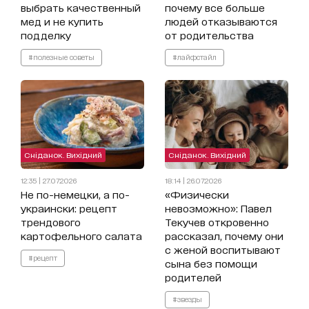
выбрать качественный
почему все больше
мед и не купить
людей отказываются
подделку
от родительства
#полезные советы
#лайфстайл
Сніданок. Вихідний
Сніданок. Вихідний
12:35 | 27.07.2026
18:14 | 26.07.2026
Не по-немецки, а по-
«Физически
украински: рецепт
невозможно»: Павел
трендового
Текучев откровенно
картофельного салата
рассказал, почему они
с женой воспитывают
#рецепт
сына без помощи
родителей
#звезды