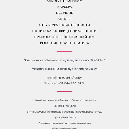
КАТАЛОГ ПРОГРАММ
КАРЬЕРА
ВЕДУЩИЕ
АВТОРЫ
СТРУКТУРА СОБСТВЕННОСТИ
ПОЛИТИКА КОНФИДЕНЦИАЛЬНОСТИ
ПРАВИЛА ПОЛЬЗОВАНИЯ САЙТОМ
РЕДАКЦИОННАЯ ПОЛИТИКА
Товариство з обмеженою відповідальністю "ВІЖН 1+1"
Україна, 04080, м. Київ, вул. Кирилівська, 23
е-mail:
media@1plus1.tv
Телефон:
+38 044 490 01 01
Ідентифікатор медіа в Реєстрі суб’єктів у сфері медіа:
L10-01914, R10-01810
З питань комерційної співпраці й розміщення реклами звертайтесь
digital.sale@1plus1.tv
З питань алгоритмічних продажів звертайтесь
traffic-team@1plus1.tv