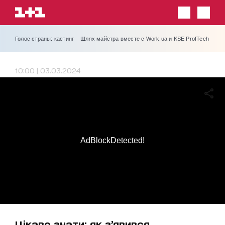
Голос страны: кастинг
Шлях майстра вместе с Work.ua и KSE ProfTech
10:00 | 03.03.2024
AdBlockDetected!
Цікаво знати: як зʼявився