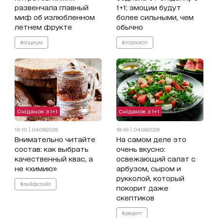
развенчала главный
1+1: эмоции будут
миф об излюбленном
более сильными, чем
летнем фрукте
обычно
#социум
#гороскоп
Сніданок з 1+1
Сніданок з 1+1
19:10 | 04.08.2026
18:49 | 04.08.2026
Внимательно читайте
На самом деле это
состав: как выбрать
очень вкусно:
качественный квас, а
освежающий салат с
не «химию»
арбузом, сыром и
рукколой, который
#лайфстайл
покорит даже
скептиков
#рецепт