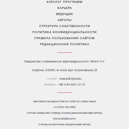
КАТАЛОГ ПРОГРАММ
КАРЬЕРА
ВЕДУЩИЕ
АВТОРЫ
СТРУКТУРА СОБСТВЕННОСТИ
ПОЛИТИКА КОНФИДЕНЦИАЛЬНОСТИ
ПРАВИЛА ПОЛЬЗОВАНИЯ САЙТОМ
РЕДАКЦИОННАЯ ПОЛИТИКА
Товариство з обмеженою відповідальністю "ВІЖН 1+1"
Україна, 04080, м. Київ, вул. Кирилівська, 23
е-mail:
media@1plus1.tv
Телефон:
+38 044 490 01 01
Ідентифікатор медіа в Реєстрі суб’єктів у сфері медіа:
L10-01914, R10-01810
З питань комерційної співпраці й розміщення реклами звертайтесь
digital.sale@1plus1.tv
З питань алгоритмічних продажів звертайтесь