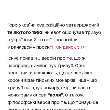
Герб України був офіційно затверджений
19 лютого 1992
. Як еволюціонував тризуб
в українській історії - розповіли
у ранковому проєкті
“Сніданок з 1+1”
.
Існує понад 40 версій про те, що ж
насправді символізує тризуб. Одні
дослідники вважають, що це верхівка
корони візантійських монархів, інші – що
тризуб нагадує сокиру, якір, чи навіть
монограму слова
“воля”
. Є також
філософські версії про те, що тризуб це
символ влади над трьома світами: