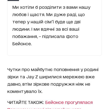
Ми хотіли б розділити з вами нашу
любов і щастя. Ми дуже раді, що
тепер у нашій сім’ї буде ще дві
людини. І ми вдячні за всі ваші
побажання, – підписала фото
Бейонсе.
Чутки про майбутнє поповнення у родині
зірки та Jay Z ширилися мережею вже
давно, втім зіркове подружжя ніяк не
коментувало їх.
ЧИТАЙТЕ ТАКОЖ:
Бейонсе прогулялася