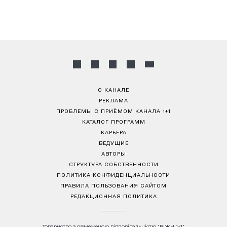
О КАНАЛЕ
РЕКЛАМА
ПРОБЛЕМЫ С ПРИЁМОМ КАНАЛА 1+1
КАТАЛОГ ПРОГРАММ
КАРЬЕРА
ВЕДУЩИЕ
АВТОРЫ
СТРУКТУРА СОБСТВЕННОСТИ
ПОЛИТИКА КОНФИДЕНЦИАЛЬНОСТИ
ПРАВИЛА ПОЛЬЗОВАНИЯ САЙТОМ
РЕДАКЦИОННАЯ ПОЛИТИКА
Товариство з обмеженою відповідальністю "ВІЖН 1+1"