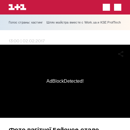
Голос страны: кастинг
Шлях майстра вместе с Work.ua и KSE ProfTech
13:00 | 02.02.2017
AdBlockDetected!
Фото вагітної Бейонсе стало