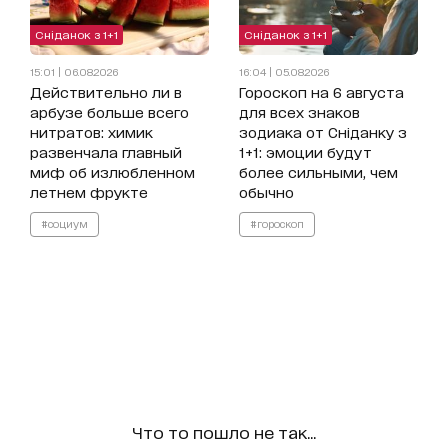
Сніданок з 1+1
Сніданок з 1+1
15:01 | 06.08.2026
16:04 | 05.08.2026
Действительно ли в
Гороскоп на 6 августа
арбузе больше всего
для всех знаков
нитратов: химик
зодиака от Сніданку з
развенчала главный
1+1: эмоции будут
миф об излюбленном
более сильными, чем
летнем фрукте
обычно
#социум
#гороскоп
Что то пошло не так...