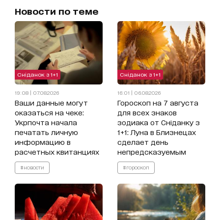
Новости по теме
Сніданок з 1+1
Сніданок з 1+1
19:08 | 07.08.2026
16:01 | 06.08.2026
Ваши данные могут
Гороскоп на 7 августа
оказаться на чеке:
для всех знаков
Укрпочта начала
зодиака от Сніданку з
печатать личную
1+1: Луна в Близнецах
информацию в
сделает день
расчетных квитанциях
непредсказуемым
#новости
#гороскоп