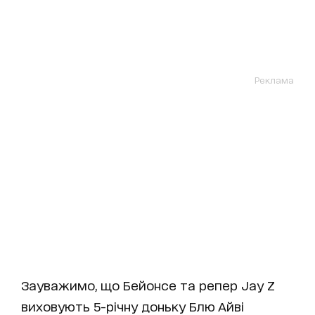
Реклама
Зауважимо, що Бейонсе та репер Jay Z
виховують 5-річну доньку Блю Айві