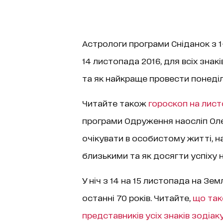
Астрологи програми Сніданок з 1+
14 листопада 2016, для всіх знакі
та як найкраще провести понеді
Читайте також
гороскоп на лист
програми Одруження наосліп Олек
очікувати в особистому житті, на
близькими та як досягти успіху н
У ніч з 14 на 15 листопада на Зе
останні 70 років. Читайте,
що таке
представників усіх знаків зодіак