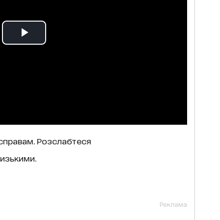
справам. Розслабтеся
лизькими.
Реклама