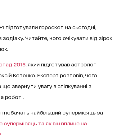
1 підготували гороскоп на сьогодні,
в зодіаку. Читайте, чого очікувати від зірок
лок.
опад 2016
, який підготував астролог
сій Котенко. Експерт розповів, чого
 що звернути увагу в спілкуванні з
а роботі.
млі побачать найбільший супермісяць за
 супермісяць та як він вплине на
у