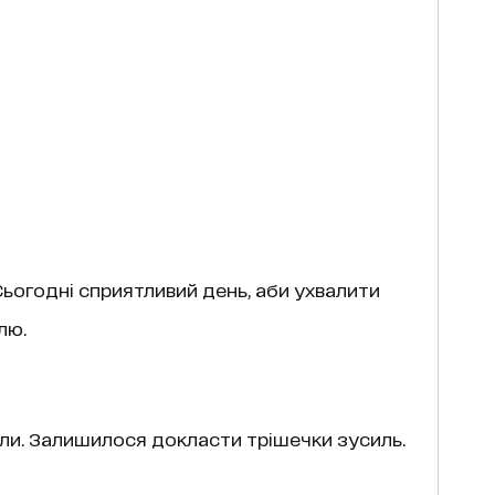
Сьогодні сприятливий день, аби ухвалити
лю.
ули. Залишилося докласти трішечки зусиль.