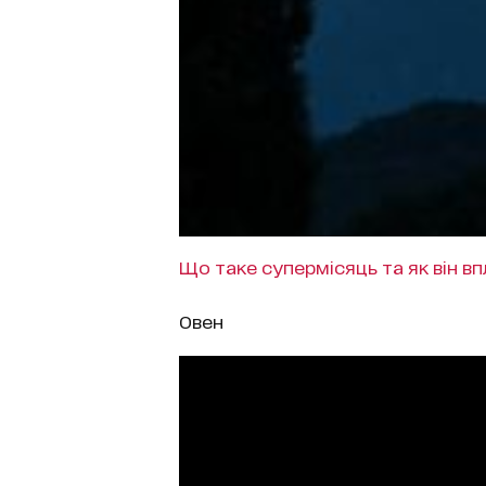
Що таке супермісяць та як він вп
Овен