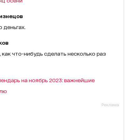
яц осени
лизнецов
 деньгах.
ков
, как что-нибудь сделать несколько раз
ендарь на ноябрь 2023: важнейшие
илю
Реклама