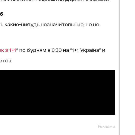
б
ь какие-нибудь незначительные, но не
к з 1+1
" по будням в 6:30 на "1+1 Україна" и
етов:
Реклама