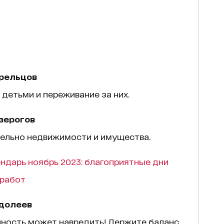
трельцов
детьми и переживание за них.
зерогов
ельно недвижимости и имущества.
ндарь ноябрь 2023: благоприятные дни
 работ
одолеев
ность может навредить! Держите баланс.