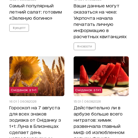
Самый популярный
Ваши данные могут
летний салат: готовим
оказаться на чеке:
«Зеленую богиню»
Укрпочта начала
печатать личную
#рецепт
информацию в
расчетных квитанциях
#новости
Сніданок з 1+1
Сніданок з 1+1
16:01 | 06.08.2026
15:01 | 06.08.2026
Гороскоп на 7 августа
Действительно ли в
для всех знаков
арбузе больше всего
зодиака от Сніданку з
нитратов: химик
1+1: Луна в Близнецах
развенчала главный
сделает день
миф об излюбленном