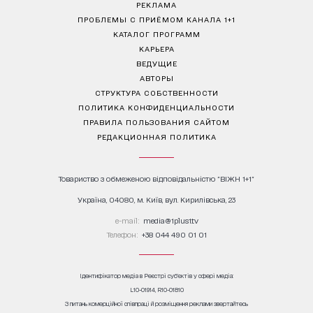
РЕКЛАМА
ПРОБЛЕМЫ С ПРИЁМОМ КАНАЛА 1+1
КАТАЛОГ ПРОГРАММ
КАРЬЕРА
ВЕДУЩИЕ
АВТОРЫ
СТРУКТУРА СОБСТВЕННОСТИ
ПОЛИТИКА КОНФИДЕНЦИАЛЬНОСТИ
ПРАВИЛА ПОЛЬЗОВАНИЯ САЙТОМ
РЕДАКЦИОННАЯ ПОЛИТИКА
Товариство з обмеженою відповідальністю "ВІЖН 1+1"
Україна, 04080, м. Київ, вул. Кирилівська, 23
е-mail:
media@1plus1.tv
Телефон:
+38 044 490 01 01
Ідентифікатор медіа в Реєстрі суб’єктів у сфері медіа:
L10-01914, R10-01810
З питань комерційної співпраці й розміщення реклами звертайтесь