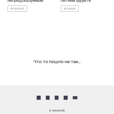
непредсказуемым
летнем фрукте
#гороскоп
#социум
Что то пошло не так...
О КАНАЛЕ