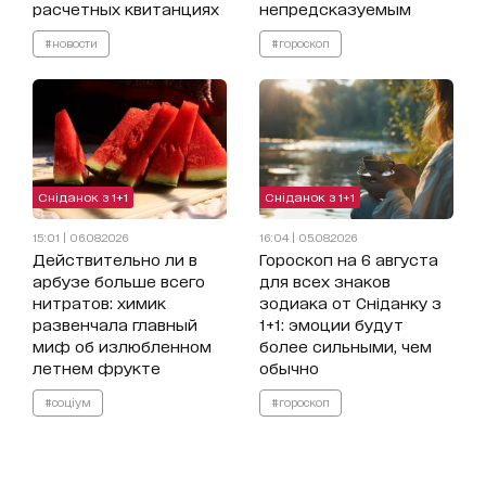
расчетных квитанциях
непредсказуемым
#новости
#гороскоп
Сніданок з 1+1
Сніданок з 1+1
15:01 | 06.08.2026
16:04 | 05.08.2026
Действительно ли в
Гороскоп на 6 августа
арбузе больше всего
для всех знаков
нитратов: химик
зодиака от Сніданку з
развенчала главный
1+1: эмоции будут
миф об излюбленном
более сильными, чем
летнем фрукте
обычно
#соціум
#гороскоп