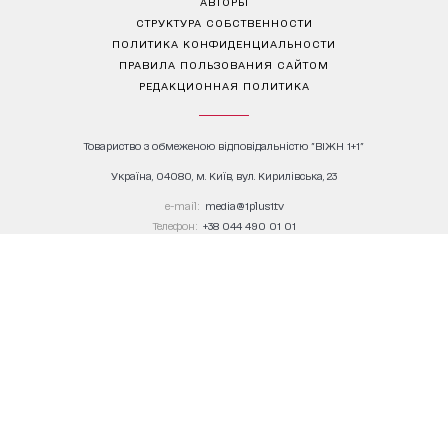
АВТОРЫ
СТРУКТУРА СОБСТВЕННОСТИ
ПОЛИТИКА КОНФИДЕНЦИАЛЬНОСТИ
ПРАВИЛА ПОЛЬЗОВАНИЯ САЙТОМ
РЕДАКЦИОННАЯ ПОЛИТИКА
Товариство з обмеженою відповідальністю "ВІЖН 1+1"
Україна, 04080, м. Київ, вул. Кирилівська, 23
е-mail:
media@1plus1.tv
Телефон:
+38 044 490 01 01
Ідентифікатор медіа в Реєстрі суб’єктів у сфері медіа:
L10-01914, R10-01810
З питань комерційної співпраці й розміщення реклами звертайтесь
digital.sale@1plus1.tv
З питань алгоритмічних продажів звертайтесь
traffic-team@1plus1.tv