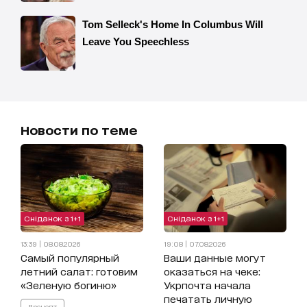
Новости по теме
Сніданок з 1+1
Сніданок з 1+1
13:39 | 08.08.2026
19:08 | 07.08.2026
Самый популярный
Ваши данные могут
летний салат: готовим
оказаться на чеке:
«Зеленую богиню»
Укрпочта начала
печатать личную
#рецепт