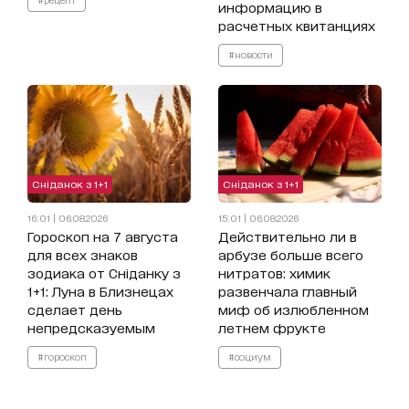
информацию в
расчетных квитанциях
#новости
Сніданок з 1+1
Сніданок з 1+1
16:01 | 06.08.2026
15:01 | 06.08.2026
Гороскоп на 7 августа
Действительно ли в
для всех знаков
арбузе больше всего
зодиака от Сніданку з
нитратов: химик
1+1: Луна в Близнецах
развенчала главный
сделает день
миф об излюбленном
непредсказуемым
летнем фрукте
#гороскоп
#социум