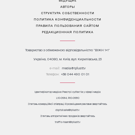
АВТОРЫ
СТРУКТУРА СОБСТВЕННОСТИ
ПОЛИТИКА КОНФИДЕНЦИАЛЬНОСТИ
ПРАВИЛА ПОЛЬЗОВАНИЯ САЙТОМ
РЕДАКЦИОННАЯ ПОЛИТИКА
Товариство з обмеженою відповідальністю "ВІЖН 1+1"
Україна, 04080, м. Київ, вул. Кирилівська, 23
е-mail:
media@1plus1.tv
Телефон:
+38 044 490 01 01
Ідентифікатор медіа в Реєстрі суб’єктів у сфері медіа:
L10-01914, R10-01810
З питань комерційної співпраці й розміщення реклами звертайтесь
digital.sale@1plus1.tv
З питань алгоритмічних продажів звертайтесь
traffic-team@1plus1.tv