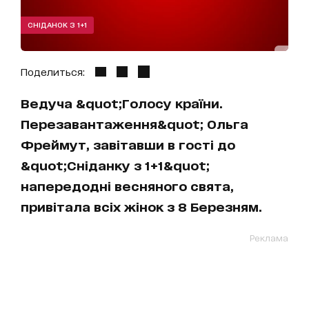
СНІДАНОК З 1+1
Поделиться:
Ведуча &quot;Голосу країни.
Перезавантаження&quot; Ольга
Фреймут, завітавши в гості до
&quot;Сніданку з 1+1&quot;
напередодні весняного свята,
привітала всіх жінок з 8 Березням.
Реклама