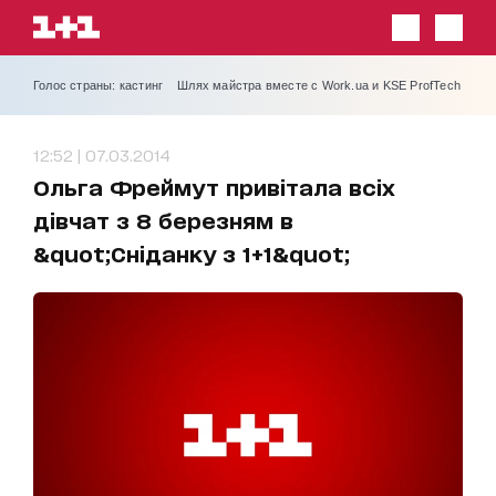
Голос страны: кастинг
Шлях майстра вместе с Work.ua и KSE ProfTech
12:52 | 07.03.2014
Ольга Фреймут привітала всіх
дівчат з 8 березням в
&quot;Сніданку з 1+1&quot;