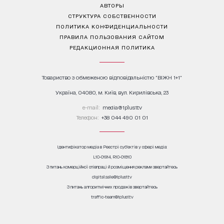
АВТОРЫ
СТРУКТУРА СОБСТВЕННОСТИ
ПОЛИТИКА КОНФИДЕНЦИАЛЬНОСТИ
ПРАВИЛА ПОЛЬЗОВАНИЯ САЙТОМ
РЕДАКЦИОННАЯ ПОЛИТИКА
Товариство з обмеженою відповідальністю "ВІЖН 1+1"
Україна, 04080, м. Київ, вул. Кирилівська, 23
е-mail:
media@1plus1.tv
Телефон:
+38 044 490 01 01
Ідентифікатор медіа в Реєстрі суб’єктів у сфері медіа:
L10-01914, R10-01810
З питань комерційної співпраці й розміщення реклами звертайтесь
digital.sale@1plus1.tv
З питань алгоритмічних продажів звертайтесь
traffic-team@1plus1.tv