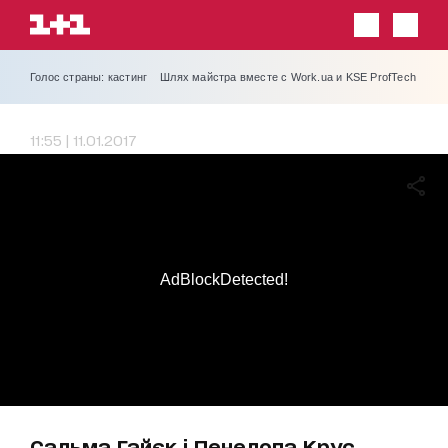
Голос страны: кастинг
Шлях майстра вместе с Work.ua и KSE ProfTech
11:55 | 11.01.2017
AdBlockDetected!
Сальма Гайєк і Пенелопа Крус