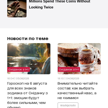
Новости по теме
Сніданок з 1+1
Сніданок з 1+1
16:04 | 05.08.2026
19:10 | 04.08.2026
Гороскоп на 6 августа
Внимательно читайте
для всех знаков
состав: как выбрать
зодиака от Сніданку з
качественный квас, а
1+1: эмоции будут
не «химию»
более сильными, чем
#лайфстайл
обычно