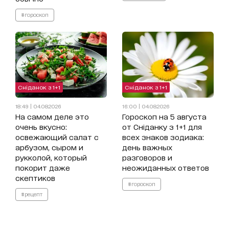
#гороскоп
Сніданок з 1+1
Сніданок з 1+1
18:49 | 04.08.2026
16:00 | 04.08.2026
На самом деле это
Гороскоп на 5 августа
очень вкусно:
от Сніданку з 1+1 для
освежающий салат с
всех знаков зодиака:
арбузом, сыром и
день важных
рукколой, который
разговоров и
покорит даже
неожиданных ответов
скептиков
#гороскоп
#рецепт