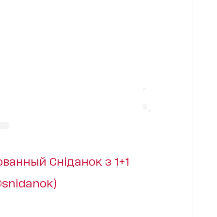
ованный Сніданок з 1+1
@snidanok)