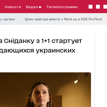
Новости
видео
телепрограмма
: кастинг
Шлях майстра вместе с Work.ua и KSE ProfTech
в Сніданку з 1+1 стартует
ыдающихся украинских