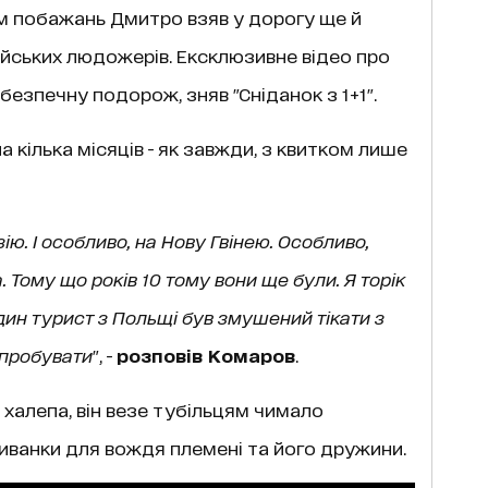
ім побажань Дмитро взяв у дорогу ще й
зійських людожерів. Ексклюзивне відео про
безпечну подорож, зняв "Сніданок з 1+1".
 кілька місяців - як завжди, з квитком лише
ію. І особливо, на Нову Гвінею. Особливо,
 Тому що років 10 тому вони ще були. Я торік
 один турист з Польщі був змушений тікати з
 спробувати
", -
розповів Комаров
.
халепа, він везе тубільцям чимало
ишиванки для вождя племені та його дружини.