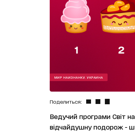
МИР НАИЗНАНКУ. УКРАИНА
Поделиться:
Ведучий програми Світ на
відчайдушну подорож - шу