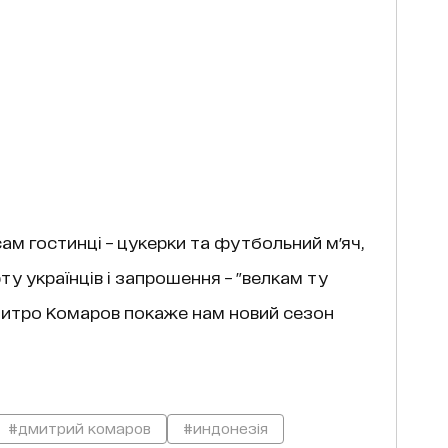
ам гостинці – цукерки та футбольний м'яч,
у українців і запрошення – "велкам ту
Дмитро Комаров покаже нам новий сезон
#дмитрий комаров
#индонезія