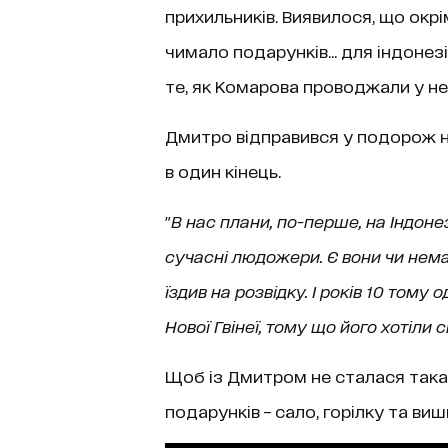
прихильників. Виявилося, що окр
чимало подарунків... для індоне
те, як Комарова проводжали у не
Дмитро відправився у подорож на
в один кінець.
"
В нас плани, по-перше, на Індонез
сучасні людожери. Є вони чи нема.
їздив на розвідку. І років 10 тому
Нової Гвінеї, тому що його хотіли
Щоб із Дмитром не сталася така 
подарунків – сало, горілку та в