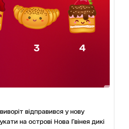
виворіт відправився у нову
кати на острові Нова Гвінея дикі