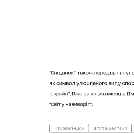
"Сніданок" також передав папуас
як символ улюбленого виду спорт
юкрейн". Вже за кілька місяців 
"Світу навиворіт".
#трэвел-шоу
#путешествия