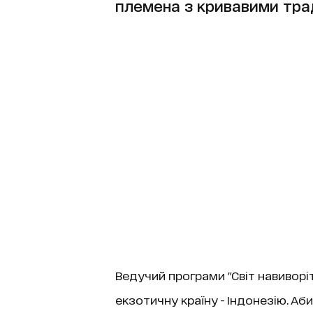
племена з кривавими тра
Ведучий програми "Світ навиворі
екзотичну країну - Індонезію. Аб