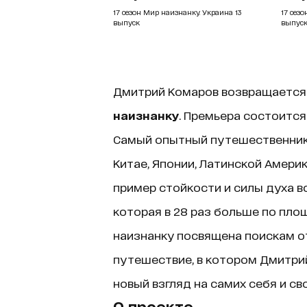
17 сезон Мир наизнанку. Украина 13
17 сезо
выпуск
выпус
Дмитрий Комаров возвращается
наизнанку
. Премьера состоится 
Самый опытный путешественник с
Китае, Японии, Латинской Америк
пример стойкости и силы духа в
которая в 28 раз больше по пло
наизнанку посвящена поискам от
путешествие, в котором Дмитри
новый взгляд на самих себя и св
О проекте