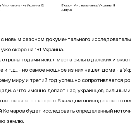
н Мир наизнанку. Украина 12
17 сезон Мир наизнанку. Украина 11
к
выпуск
 с новым сезоном документального исследователь
уже скоре на 1+1 Украина.
траны годами искал места силы в далеких и экзоти
е и т.д., - но самое мощное из них нашел дома - в У
сему миру и третий год успешно сопротивляется ро
щади. А что именно делает нас, украинцев, сильным
ветов на этот вопрос. В каждом эпизоде нового се
й Комаров будет исследовать определенный источн
ою землю.