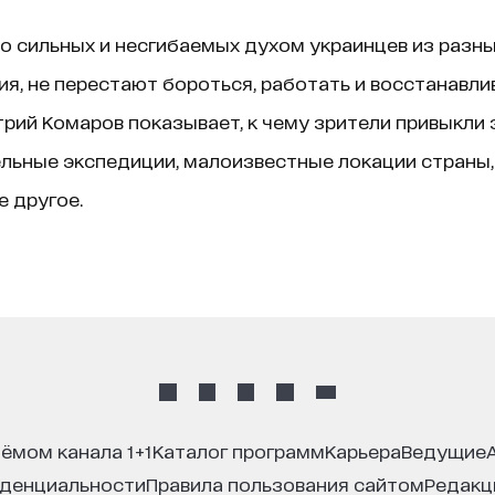
 сильных и несгибаемых духом украинцев из разных
, не перестают бороться, работать и восстанавли
рий Комаров показывает, к чему зрители привыкли 
тельные экспедиции, малоизвестные локации страны
е другое.
иёмом канала 1+1
каталог программ
карьера
ведущие
иденциальности
правила пользования сайтом
редак