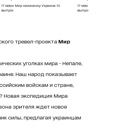
17 сезон Мир наизнанку. Украина 10
17 сезон Мир наизнанку. Украина 9
выпуск
выпуск
ского тревел-проекта
Мир
ческих уголках мира - Непале,
краине. Наш народ показывает
ссийским войскам и стране,
и? Новая экспедиция Мира
зона зрителя ждет новое
ик силы, предлагая украинцам