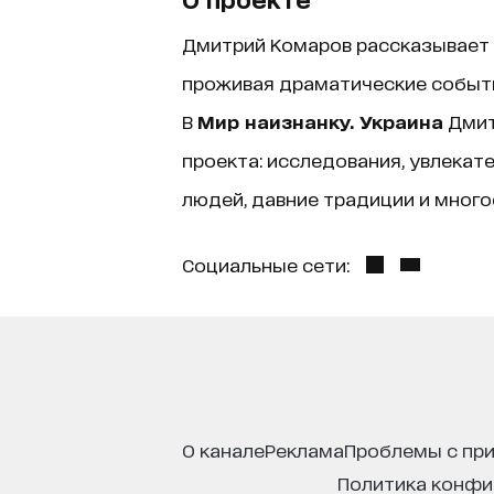
Дмитрий Комаров рассказывает о
проживая драматические события
В
Мир наизнанку. Украина
Дмит
проекта: исследования, увлека
людей, давние традиции и много
Социальные сети:
о канале
реклама
проблемы с пр
политика конф