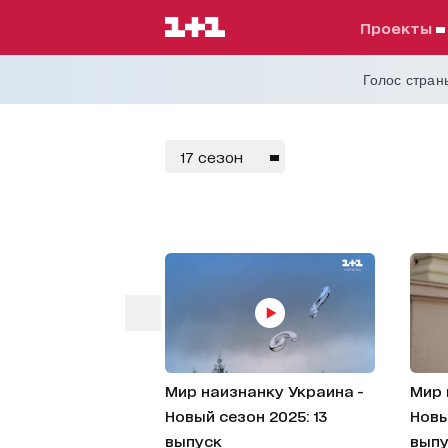
проекты
Голос страны
Мир наизнанк
17 сезон
Світ
навиворіт.
Україна
Мир наизнанку Украина -
Мир 
Новый сезон 2025: 13
Новы
выпуск
выпу