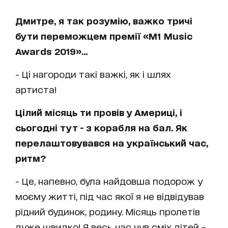
Дмитре, я так розумію, важко тричі
бути переможцем премії «M1 Music
Awards 2019»…
- Ці нагороди такі важкі, як і шлях
артиста!
Цілий місяць ти провів у Америці, і
сьогодні тут - з корабля на бал. Як
перелаштовувався на український час,
ритм?
- Це, напевно, була найдовша подорож у
моєму житті, під час якої я не відвідував
рідний будинок, родину. Місяць пролетів
дуже швидко! Я весь час чув сміх дітей –