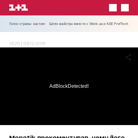
Голос страны: кастинг
Шлях майстра вместе с Work.ua и KSE ProfTech
13:25 | 09.12.2019
AdBlockDetected!
Monatik прокоментував, чому його