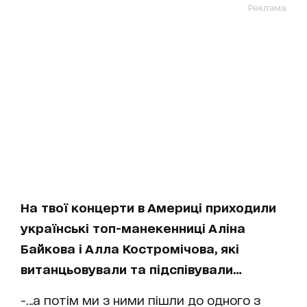
Реклама
На твої концерти в Америці приходили
українські топ-манекенниці Аліна
Байкова і Алла Костромічова, які
витанцьовували та підспівували…
-…а потім ми з ними пішли до одного з