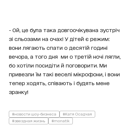
- Ой, це була така довгоочікувана зустріч
зі сльозами на очах! У дітей є режим:
вони лягають спати о десятій годині
вечора, а того дня ми о третій ночі лягли,
бо хотіли посидіти й поговорити. Ми
привезли їм такі веселі мікрофони, і вони
тепер ходять, співають і будять мене
зранку!
#новости шоу-бизнеса
#Катя Осадчая
#звездная жизнь
#monatik