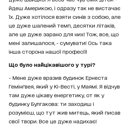
йдеш Америкою, і одразу так не вистачає
їх. Дуже хотілося взяти синів з собою, але
це дуже шалений темп, десятки літаків,
але це дуже зарано для них! Тож, все, що
мені залишалося, - сумувати! Ось така
інша сторона нашої професії!
Що було найцікавішого у турі?
- Мене дуже вразив будинок Ернеста
Гемінґвея, який у Кі-Весті, у Маямі. Я відчув
там дуже цікаву енергетику, от як у
будинку Булгакова: ти заходиш і
розумієш, що тут жив митець, який писав
свої твори. Все це дуже надихає!