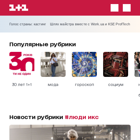
Голос страны: кастинг
Шлях майстра вместе с Work.ua и KSE ProfTech
Популярные рубрики
30 лет 1+1
мода
гороскоп
социум
Новости рубрики
#люди икс