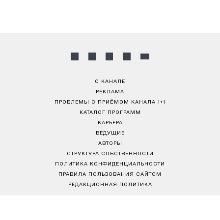
О КАНАЛЕ
РЕКЛАМА
ПРОБЛЕМЫ С ПРИЁМОМ КАНАЛА 1+1
КАТАЛОГ ПРОГРАММ
КАРЬЕРА
ВЕДУЩИЕ
АВТОРЫ
СТРУКТУРА СОБСТВЕННОСТИ
ПОЛИТИКА КОНФИДЕНЦИАЛЬНОСТИ
ПРАВИЛА ПОЛЬЗОВАНИЯ САЙТОМ
РЕДАКЦИОННАЯ ПОЛИТИКА
Товариство з обмеженою відповідальністю "ВІЖН 1+1"