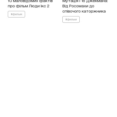
10 маловідомих фактів
Мутація Г'ю Джекмана:
про фільм Люди Ікс 2
Від Росомахи до
співочого каторжника
#фильм
#фильм