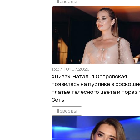
#звезды
13:37 | 01.07.2026
«Дива»: Наталья Островская
появилась на публике в роскош
платье телесного цвета и пораз
Сеть
#звезды