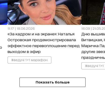
11:17 | 18.06.2026
16:09 | 21.05.
«За кадром и на экране»: Наталья
Дню вышива
Островская продемонстрировала
Витвицкая, 
эффектное перевоплощение перед
Маричка Па
о
выходом в эфир
другие зве
праздничн
#ведучі 1+1 марафон
#ведучі 1+1
Показать больше