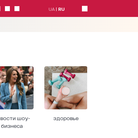
UA
RU
вости шоу-
здоровье
бизнеса