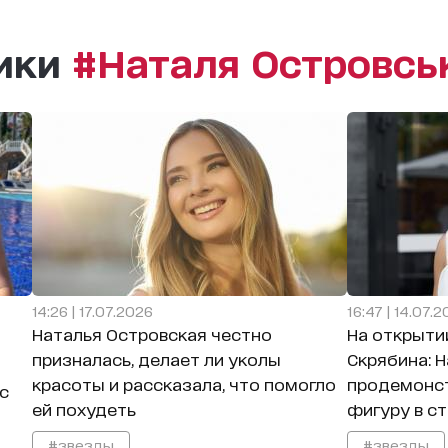
рики
#Наталя Островсь
14:26 | 17.07.2026
16:47 | 14.07.
Наталья Островская честно
На открыти
призналась, делает ли уколы
Скрябина: 
красоты и рассказала, что помогло
продемонс
с
ей похудеть
фигуру в с
#звезды
#звезды