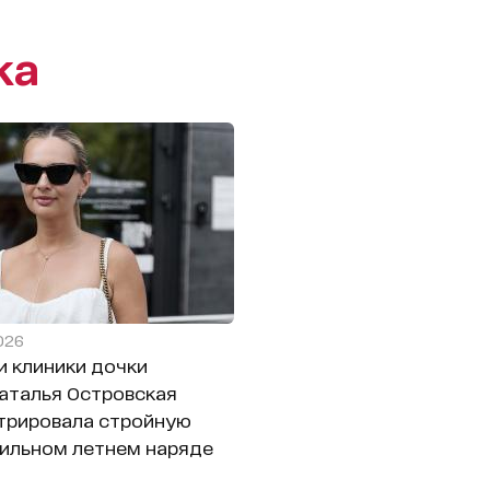
ка
2026
и клиники дочки
Наталья Островская
трировала стройную
тильном летнем наряде