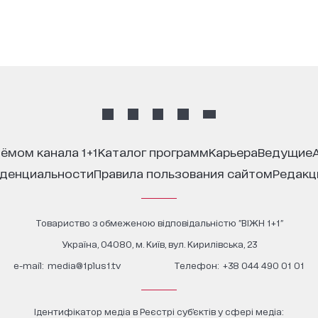
иёмом канала 1+1
каталог программ
карьера
ведущие
иденциальности
правила пользования сайтом
редак
Товариство з обмеженою відповідальністю "ВІЖН 1+1"
Україна, 04080, м. Київ, вул. Кирилівська, 23
е-mail:
media@1plus1.tv
Телефон:
+38 044 490 01 01
Ідентифікатор медіа в Реєстрі суб’єктів у сфері медіа: