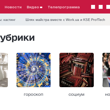
Новости
видео
телепрограмма
: кастинг
Шлях майстра вместе с Work.ua и KSE ProfTech
убрики
гороскоп
социум
но