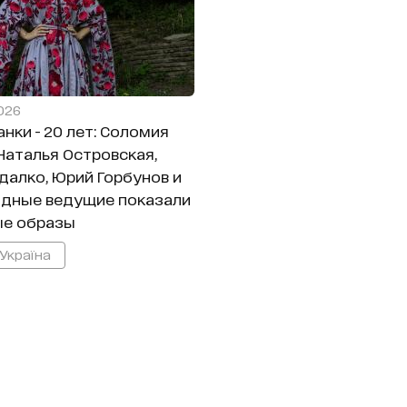
2026
нки - 20 лет: Соломия
Наталья Островская,
далко, Юрий Горбунов и
здные ведущие показали
ые образы
 Україна