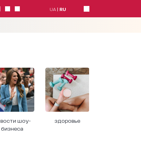
UA
RU
вости шоу-
здоровье
бизнеса