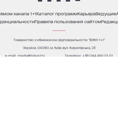
иёмом канала 1+1
каталог программ
карьера
ведущие
иденциальности
правила пользования сайтом
редак
Товариство з обмеженою відповідальністю "ВІЖН 1+1"
Україна, 04080, м. Київ, вул. Кирилівська, 23
е-mail:
media@1plus1.tv
Телефон:
+38 044 490 01 01
Ідентифікатор медіа в Реєстрі суб’єктів у сфері медіа:
L10-01914, R10-01810
З питань комерційної співпраці й розміщення реклами звертайтесь
digital.sale@1plus1.tv
З питань алгоритмічних продажів звертайтесь
traffic-team@1plus1.tv