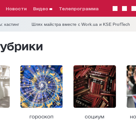
Новости
видео
телепрограмма
: кастинг
Шлях майстра вместе с Work.ua и KSE ProfTech
убрики
гороскоп
социум
но