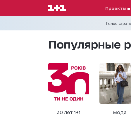
проекты
Голос страны
Популярные р
30 лет 1+1
мода