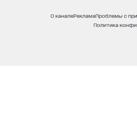
о канале
реклама
проблемы с пр
политика конф