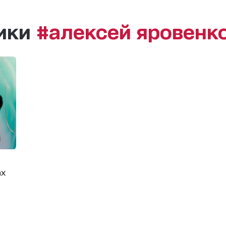
рики
#алексей яровенк
ах