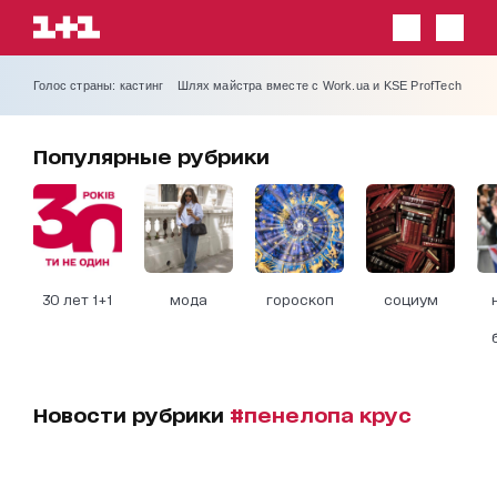
Голос страны: кастинг
Шлях майстра вместе с Work.ua и KSE ProfTech
Популярные рубрики
30 лет 1+1
мода
гороскоп
социум
Новости рубрики
#пенелопа крус