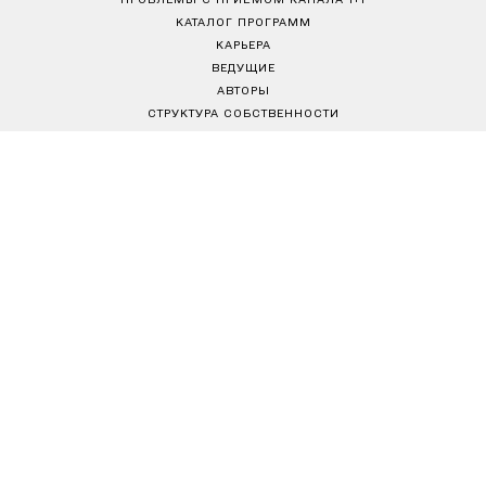
КАТАЛОГ ПРОГРАММ
КАРЬЕРА
ВЕДУЩИЕ
АВТОРЫ
СТРУКТУРА СОБСТВЕННОСТИ
ПОЛИТИКА КОНФИДЕНЦИАЛЬНОСТИ
ПРАВИЛА ПОЛЬЗОВАНИЯ САЙТОМ
РЕДАКЦИОННАЯ ПОЛИТИКА
Товариство з обмеженою відповідальністю "ВІЖН 1+1"
Україна, 04080, м. Київ, вул. Кирилівська, 23
е-mail:
media@1plus1.tv
Телефон:
+38 044 490 01 01
Ідентифікатор медіа в Реєстрі суб’єктів у сфері медіа:
L10-01914, R10-01810
З питань комерційної співпраці й розміщення реклами звертайтесь
digital.sale@1plus1.tv
З питань алгоритмічних продажів звертайтесь