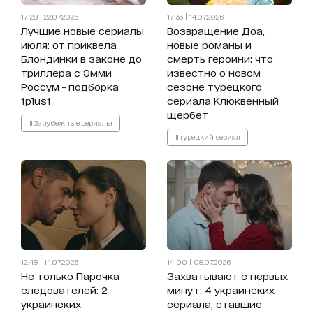
17:28 | 22.07.2026
17:33 | 14.07.2026
Лучшие новые сериалы
Возвращение Доа,
июля: от приквела
новые романы и
Блондинки в законе до
смерть героини: что
триллера с Эмми
известно о новом
Россум - подборка
сезоне турецкого
1plus1
сериала Клюквенный
щербет
#Зарубежные сериалы
#турецкий сериал
12:48 | 14.07.2026
14:00 | 08.07.2026
Не только Парочка
Захватывают с первых
следователей: 2
минут: 4 украинских
украинских
сериала, ставшие