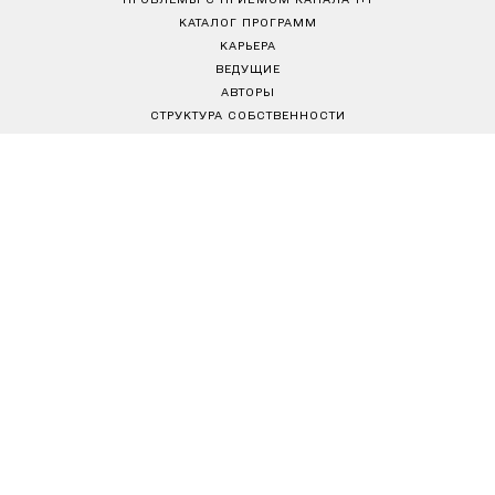
КАТАЛОГ ПРОГРАММ
КАРЬЕРА
ВЕДУЩИЕ
АВТОРЫ
СТРУКТУРА СОБСТВЕННОСТИ
ПОЛИТИКА КОНФИДЕНЦИАЛЬНОСТИ
ПРАВИЛА ПОЛЬЗОВАНИЯ САЙТОМ
РЕДАКЦИОННАЯ ПОЛИТИКА
Товариство з обмеженою відповідальністю "ВІЖН 1+1"
Україна, 04080, м. Київ, вул. Кирилівська, 23
е-mail:
media@1plus1.tv
Телефон:
+38 044 490 01 01
Ідентифікатор медіа в Реєстрі суб’єктів у сфері медіа:
L10-01914, R10-01810
З питань комерційної співпраці й розміщення реклами звертайтесь
digital.sale@1plus1.tv
З питань алгоритмічних продажів звертайтесь