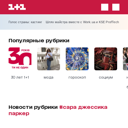
Голос страны: кастинг
Шлях майстра вместе с Work.ua и KSE ProfTech
Популярные рубрики
30 лет 1+1
мода
гороскоп
социум
Новости рубрики
#сара джессика
паркер