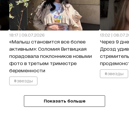
18:17 | 09.07.2026
13:02 | 08.07.
«Малыш становится все более
Через 9 дне
активным»: Соломия Витвицкая
Дрозд удив
порадовала поклонников новыми
стремитель
фото в третьем триместре
продемонст
беременности
#звезды
#звезды
Показать больше