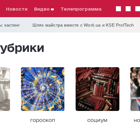
Новости
видео
телепрограмма
: кастинг
Шлях майстра вместе с Work.ua и KSE ProfTech
убрики
гороскоп
социум
но