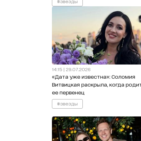
#звезды
14:15 | 29.07.2026
«Дата уже известна»: Соломия
Витвицкая раскрыла, когда роди
ее первенец
#звезды