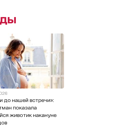
зды
2026
и до нашей встречи»:
тман показала
йся животик накануне
дов