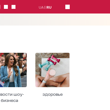
UA
RU
вости шоу-
здоровье
бизнеса