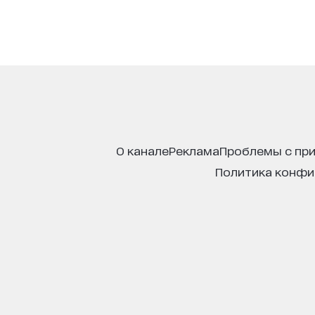
о канале
реклама
проблемы с пр
политика конф