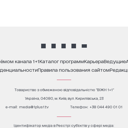
иёмом канала 1+1
каталог программ
карьера
ведущие
иденциальности
правила пользования сайтом
редак
Товариство з обмеженою відповідальністю "ВІЖН 1+1"
Україна, 04080, м. Київ, вул. Кирилівська, 23
е-mail:
media@1plus1.tv
Телефон:
+38 044 490 01 01
Ідентифікатор медіа в Реєстрі суб’єктів у сфері медіа: