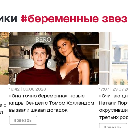
рики
#беременные зве
18:42 | 05.08.2026
17:07 | 29.07.
«Она точно беременна»: новые
«Считаю дн
кадры Зендеи с Томом Холландом
Натали Пор
а о
вызвали шквал догадок
округливши
ал
третьих ро
#звезды
#звезды