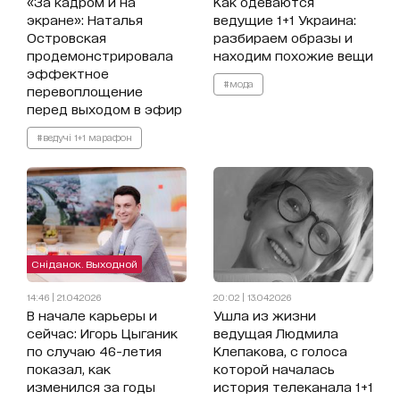
«За кадром и на
Как одеваются
экране»: Наталья
ведущие 1+1 Украина:
Островская
разбираем образы и
продемонстрировала
находим похожие вещи
эффектное
#мода
перевоплощение
перед выходом в эфир
#ведучі 1+1 марафон
Сніданок. Выходной
14:46 | 21.04.2026
20:02 | 13.04.2026
В начале карьеры и
Ушла из жизни
сейчас: Игорь Цыганик
ведущая Людмила
по случаю 46-летия
Клепакова, с голоса
показал, как
которой началась
изменился за годы
история телеканала 1+1