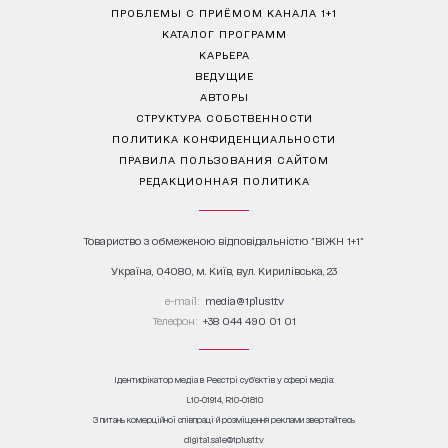
ПРОБЛЕМЫ С ПРИЁМОМ КАНАЛА 1+1
КАТАЛОГ ПРОГРАММ
КАРЬЕРА
ВЕДУЩИЕ
АВТОРЫ
СТРУКТУРА СОБСТВЕННОСТИ
ПОЛИТИКА КОНФИДЕНЦИАЛЬНОСТИ
ПРАВИЛА ПОЛЬЗОВАНИЯ САЙТОМ
РЕДАКЦИОННАЯ ПОЛИТИКА
Товариство з обмеженою відповідальністю "ВІЖН 1+1"
Україна, 04080, м. Київ, вул. Кирилівська, 23
е-mail:
media@1plus1.tv
Телефон:
+38 044 490 01 01
Ідентифікатор медіа в Реєстрі суб’єктів у сфері медіа:
L10-01914, R10-01810
З питань комерційної співпраці й розміщення реклами звертайтесь
digital.sale@1plus1.tv