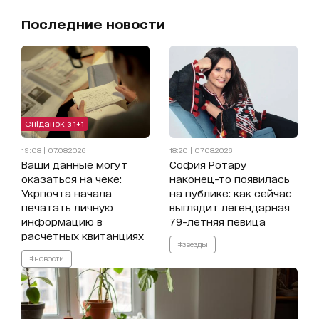
Последние новости
Сніданок з 1+1
19:08 | 07.08.2026
18:20 | 07.08.2026
Ваши данные могут
София Ротару
оказаться на чеке:
наконец-то появилась
Укрпочта начала
на публике: как сейчас
печатать личную
выглядит легендарная
информацию в
79-летняя певица
расчетных квитанциях
#звезды
#новости