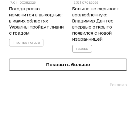
17:01 | 07.08.2026
16:32 | 07.08.2026
Погода резко
Больше не скрывает
изменится в выходные:
возлюбленную:
в каких областях
Владимир Дантес
Украины пройдут ливни
впервые открыто
с градом
появился с новой
избранницей
#прогноз погоды
#звезды
Показать больше
Реклама