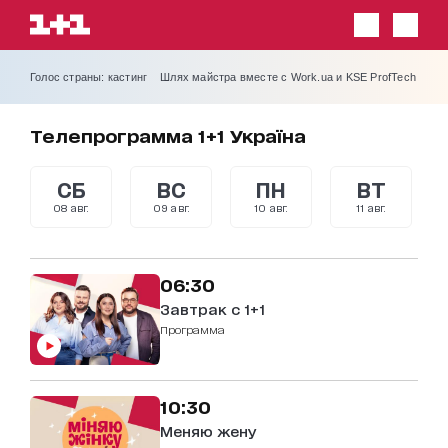
Голос страны: кастинг
Шлях майстра вместе с Work.ua и KSE ProfTech
Телепрограмма 1+1 Україна
СБ
ВС
ПН
ВТ
08 авг.
09 авг.
10 авг.
11 авг.
06:30
Завтрак с 1+1
Программа
10:30
Меняю жену