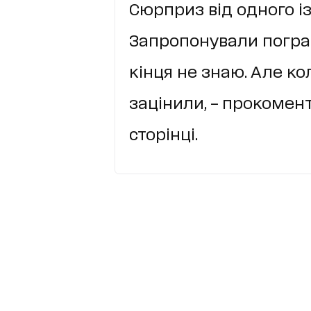
Сюрприз від одного із
Запропонували пограт
кінця не знаю. Але к
зацінили, – прокомен
сторінці.