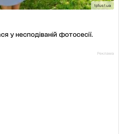
1plus1.ua
ся у несподіваній фотосесії.
Реклама