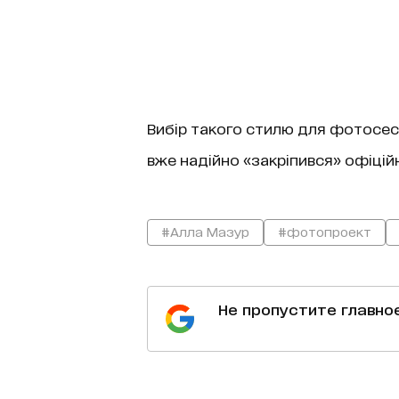
Вибір такого стилю для фотосес
вже надійно «закріпився» офіцій
#Алла Мазур
#фотопроект
Не пропустите главно