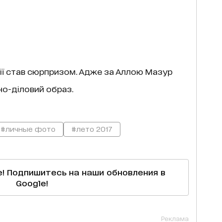
ії став сюрпризом. Адже за Аллою Мазур
но-діловий образ.
#личные фото
#лето 2017
е! Подпишитесь на наши обновления в
Google!
Реклама