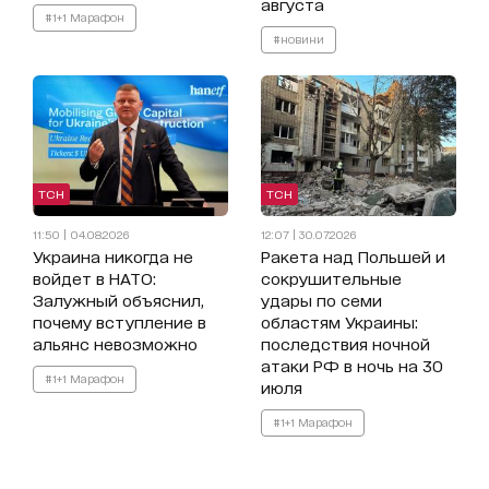
августа
#1+1 Марафон
#новини
ТСН
ТСН
11:50 | 04.08.2026
12:07 | 30.07.2026
Украина никогда не
Ракета над Польшей и
войдет в НАТО:
сокрушительные
Залужный объяснил,
удары по семи
почему вступление в
областям Украины:
альянс невозможно
последствия ночной
атаки РФ в ночь на 30
#1+1 Марафон
июля
#1+1 Марафон