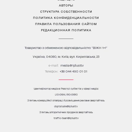
АВТОРЫ
СТРУКТУРА СОБСТВЕННОСТИ
ПОЛИТИКА КОНФИДЕНЦИАЛЬНОСТИ
ПРАВИЛА ПОЛЬЗОВАНИЯ САЙТОМ
РЕДАКЦИОННАЯ ПОЛИТИКА
Товариство з обмеженою відповідальністю "ВІЖН 1+1"
Україна, 04080, м. Київ, вул. Кирилівська, 23
е-mail:
media@1plus1.tv
Телефон:
+38 044 490 01 01
Ідентифікатор медіа в Реєстрі суб’єктів у сфері медіа:
L10-01914, R10-01810
З питань комерційної співпраці й розміщення реклами звертайтесь
digital.sale@1plus1.tv
З питань алгоритмічних продажів звертайтесь
traffic-team@1plus1.tv