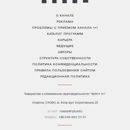
О КАНАЛЕ
РЕКЛАМА
ПРОБЛЕМЫ С ПРИЁМОМ КАНАЛА 1+1
КАТАЛОГ ПРОГРАММ
КАРЬЕРА
ВЕДУЩИЕ
АВТОРЫ
СТРУКТУРА СОБСТВЕННОСТИ
ПОЛИТИКА КОНФИДЕНЦИАЛЬНОСТИ
ПРАВИЛА ПОЛЬЗОВАНИЯ САЙТОМ
РЕДАКЦИОННАЯ ПОЛИТИКА
Товариство з обмеженою відповідальністю "ВІЖН 1+1"
Україна, 04080, м. Київ, вул. Кирилівська, 23
е-mail:
media@1plus1.tv
Телефон:
+38 044 490 01 01