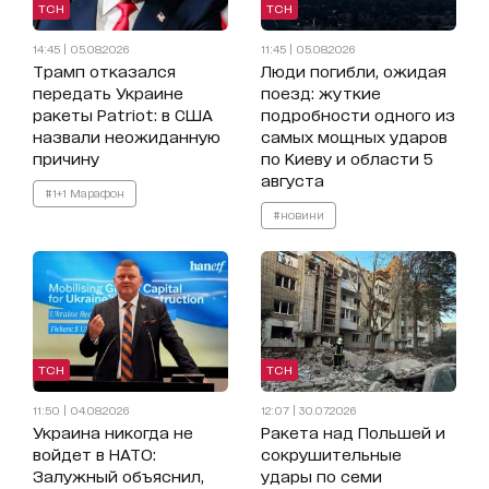
ТСН
ТСН
14:45 | 05.08.2026
11:45 | 05.08.2026
Трамп отказался
Люди погибли, ожидая
передать Украине
поезд: жуткие
ракеты Patriot: в США
подробности одного из
назвали неожиданную
самых мощных ударов
причину
по Киеву и области 5
августа
#1+1 Марафон
#новини
ТСН
ТСН
11:50 | 04.08.2026
12:07 | 30.07.2026
Украина никогда не
Ракета над Польшей и
войдет в НАТО:
сокрушительные
Залужный объяснил,
удары по семи