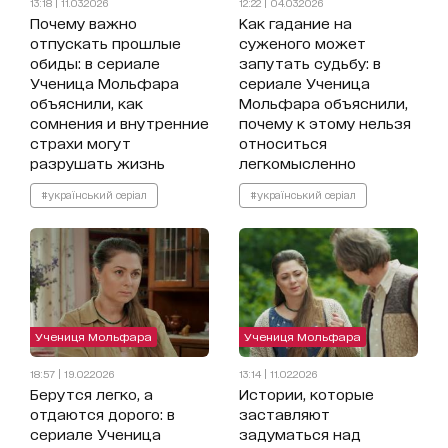
13:18 | 11.03.2026
12:22 | 04.03.2026
Почему важно
Как гадание на
отпускать прошлые
суженого может
обиды: в сериале
запутать судьбу: в
Ученица Мольфара
сериале Ученица
объяснили, как
Мольфара объяснили,
сомнения и внутренние
почему к этому нельзя
страхи могут
относиться
разрушать жизнь
легкомысленно
#український серіал
#український серіал
Учениця Мольфара
Учениця Мольфара
18:57 | 19.02.2026
13:14 | 11.02.2026
Берутся легко, а
Истории, которые
отдаются дорого: в
заставляют
сериале Ученица
задуматься над