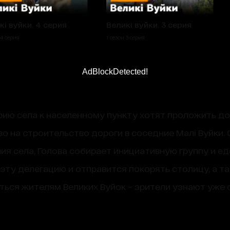
кі вуйки. 4 серия
Великі вуйки. 3 серия
 4 серия
1 сезон 3 серия
AdBlockDetected!
рию села к населенному пункту хотят проложить д
во на строительство дороги в соседние Малі Вуйки
ия села, Голова собирает инициативную группу и ед
эту делегацию и отправится покорять столицу, а та
ся жителям Великих Вуйок – зрители узнают уже со