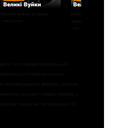
Великі вуйки. 2 серия
Великі Вуйки. 1 сезон 1
серия
1 сезон 2 серия
1 сезон 1 серия
орогу. Но коррумпированный
. Опасаясь оттока молодых
ет в Киев решать вопрос дороги.
кже кто сыграет новых героев, с
всем скоро на телеканале 1+1.