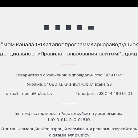
иёмом канала 1+1
каталог программ
карьера
ведущие
иденциальности
правила пользования сайтом
редак
Товариство з обмеженою відповідальністю "ВІЖН 1+1"
Україна, 04080, м. Київ, вул. Кирилівська, 23
е-mail:
media@1plus1.tv
Телефон:
+38 044 490 01 01
Ідентифікатор медіа в Реєстрі суб’єктів у сфері медіа:
L10-01914, R10-01810
З питань комерційної співпраці й розміщення реклами звертайтесь
digital.sale@1plus1.tv