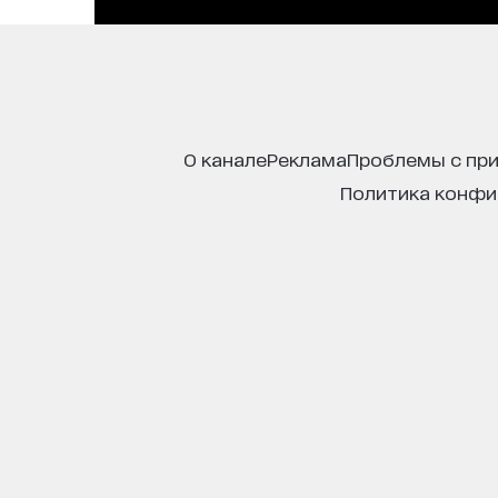
о канале
реклама
проблемы с пр
политика конф