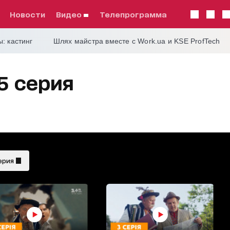
Новости
видео
телепрограмма
: кастинг
Шлях майстра вместе с Work.ua и KSE ProfTech
 5 серия
ерия