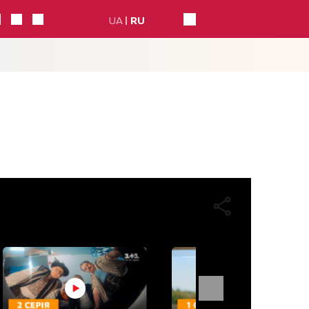
UA
RU